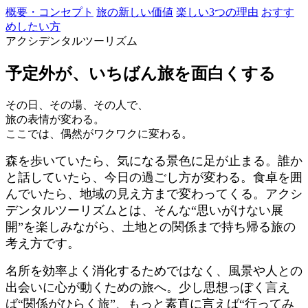
概要・コンセプト
旅の新しい価値
楽しい3つの理由
おすす
めしたい方
アクシデンタルツーリズム
予定外が、いちばん旅を面白くする
その日、その場、その人で、
旅の表情が変わる。
ここでは、偶然がワクワクに変わる。
森を歩いていたら、気になる景色に足が止まる。誰か
と話していたら、今日の過ごし方が変わる。食卓を囲
んでいたら、地域の見え方まで変わってくる。アクシ
デンタルツーリズムとは、そんな“思いがけない展
開”を楽しみながら、土地との関係まで持ち帰る旅の
考え方です。
名所を効率よく消化するためではなく、風景や人との
出会いに心が動くための旅へ。少し思想っぽく言え
ば“関係がひらく旅”、もっと素直に言えば“行ってみ