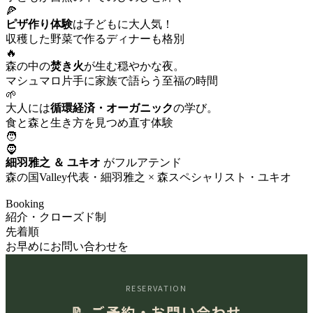
🍕
ピザ作り体験
は子どもに大人気！
収穫した野菜で作るディナーも格別
🔥
森の中の
焚き火
が生む穏やかな夜。
マシュマロ片手に家族で語らう至福の時間
🌱
大人には
循環経済・オーガニック
の学び。
食と森と生き方を見つめ直す体験
🧑
🧔
細羽雅之 ＆ ユキオ
がフルアテンド
森の国Valley代表・細羽雅之 × 森スペシャリスト・ユキオ
紹介ベースのクローズドツアーです
Booking
紹介・クローズド制
先着順
お早めにお問い合わせを
RESERVATION
📝 ご予約・お問い合わせ