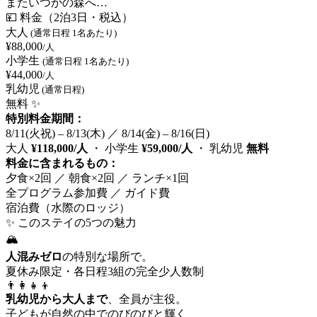
またいつかの森へ…
💴 料金（2泊3日・税込）
大人
(通常日程 1名あたり)
¥88,000
/人
小学生
(通常日程 1名あたり)
¥44,000
/人
乳幼児
(通常日程)
無料 ✨
特別料金期間：
8/11(火祝) – 8/13(木) ／ 8/14(金) – 8/16(日)
大人
¥118,000/人
・ 小学生
¥59,000/人
・ 乳幼児
無料
料金に含まれるもの：
夕食×2回 ／ 朝食×2回 ／ ランチ×1回
全プログラム参加費 ／ ガイド費
宿泊費（水際のロッジ）
✨ このステイの5つの魅力
🏔️
人混みゼロ
の特別な場所で。
夏休み限定・各日程3組の完全少人数制
👨‍👩‍👧‍👦
乳幼児から大人まで
、全員が主役。
子どもが自然の中でのびのびと輝く