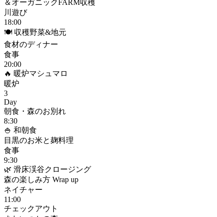
＆オーガニックFARM収穫
川遊び
18:00
🍽️ 収穫野菜&地元
食材のディナー
食事
20:00
🔥 暖炉マシュマロ
暖炉
3
Day
朝食・森のお別れ
8:30
🍚 和朝食
目黒のお米と麹料理
食事
9:30
🌿 滑床渓谷クロージング
森の楽しみ方 Wrap up
ネイチャー
11:00
チェックアウト