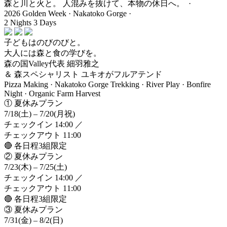
森と川と
火
と。
人混みを抜けて、本物の休日へ。 ·
2026 Golden Week · Nakatoko Gorge ·
2 Nights 3 Days
子どもはのびのびと。
大人には森と食の学びを。
森の国Valley代表 細羽雅之
＆ 森スペシャリスト ユキオがフルアテンド
Pizza Making · Nakatoko Gorge Trekking · River Play · Bonfire
Night · Organic Farm Harvest
① 夏休みプラン
7/18
(土)
– 7/20
(月祝)
チェックイン 14:00 ／
チェックアウト 11:00
🔴 各日程3組限定
② 夏休みプラン
7/23
(木)
– 7/25
(土)
チェックイン 14:00 ／
チェックアウト 11:00
🔴 各日程3組限定
③ 夏休みプラン
7/31
(金)
– 8/2
(日)