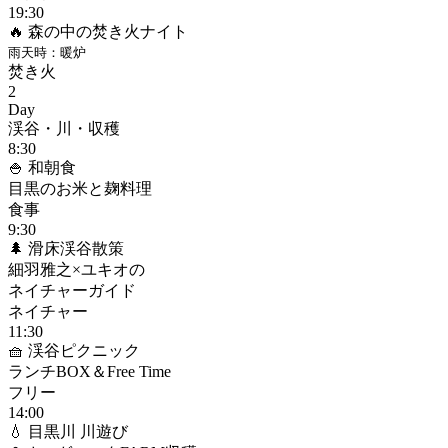
19:30
🔥 森の中の焚き火ナイト
雨天時：暖炉
焚き火
2
Day
渓谷・川・収穫
8:30
🍚 和朝食
目黒のお米と麹料理
食事
9:30
🌲 滑床渓谷散策
細羽雅之×ユキオの
ネイチャーガイド
ネイチャー
11:30
🧺 渓谷ピクニック
ランチBOX＆Free Time
フリー
14:00
💧 目黒川 川遊び