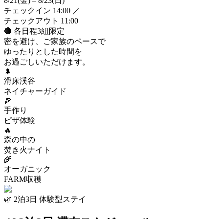
8/21
(金)
– 8/23
(日)
チェックイン 14:00 ／
チェックアウト 11:00
🔴 各日程3組限定
密を避け、ご家族のペースで
ゆったりとした時間を
お過ごしいただけます。
🌲
滑床渓谷
ネイチャーガイド
🍕
手作り
ピザ体験
🔥
森の中の
焚き火ナイト
🌾
オーガニック
FARM収穫
🌿 2泊3日 体験型ステイ