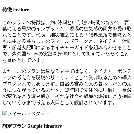
特徴
Feature
このプランの特徴は、約3時間という短い時間のなかで、言
葉による思想のインプットと、現場の空気感の両方を受け取
れることです。代表・細羽雅之による「限界集落で自然とと
もに生きる暮らし」のフィールドワークと、ネイチャー活動
家・船越友記郎によるネイチャーガイドを組み合わせること
で、森の国Valleyの実践を身体知として捉えていただくこと
を目的としています。
また、このプランは単なる見学ではなく、ネイチャーポジテ
ィブの考え方を現場のリアリティとして受け取るための導入
プログラムでもあります。自然の営みと人の暮らしがどのよ
うにつながっているのかを、短時間で立体的に理解し、自然
の変化をどう読み解き、それを社会や組織の課題にどう接続
していくかまで考える入口として設計されています。
想定プラン
Sample Itinerary