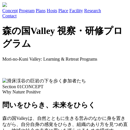
Concept
Program
Plans
Hosts
Place
Facility
Research
Contact
森の国Valley 視察・研修プロ
グラム
Mori-no-Kuni Valley: Learning & Retreat Programs
Section 01
CONCEPT
Why Nature Positive
問いをひらき、未来をひらく
森の国Valleyは、自然とともに生きる営みのなかに身を置き
ながら、自分自身の感覚をひらき、組織のあり方を見つめ直