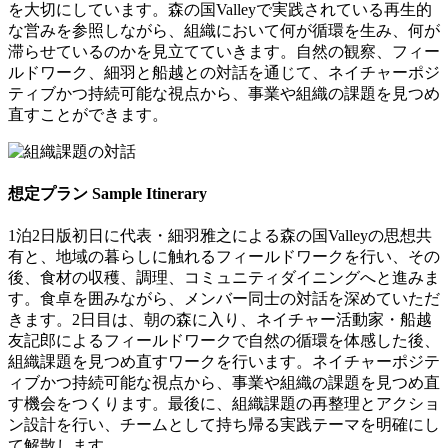
を大切にしています。森の国Valleyで実践されている再生的
な営みを参照しながら、組織において何が循環を生み、何が
滞らせているのかを見立てていきます。自然の観察、フィー
ルドワーク、細羽と船越との対話を通じて、ネイチャーポジ
ティブかつ持続可能な視点から、事業や組織の課題を見つめ
直すことができます。
想定プラン
Sample Itinerary
1泊2日版
初日に代表・細羽雅之による森の国Valleyの思想共
有と、地域の暮らしに触れるフィールドワークを行い、その
後、食材の収穫、調理、コミュニティダイニングへと進みま
す。食卓を囲みながら、メンバー同士の対話を深めていただ
きます。2日目は、朝の森に入り、ネイチャー活動家・船越
友記郎によるフィールドワークで自然の循環を体感した後、
組織課題を見つめ直すワークを行います。ネイチャーポジテ
ィブかつ持続可能な視点から、事業や組織の課題を見つめ直
す機会をつくります。最後に、組織課題の再整理とアクショ
ン設計を行い、チームとして持ち帰る実践テーマを明確にし
て解散します。