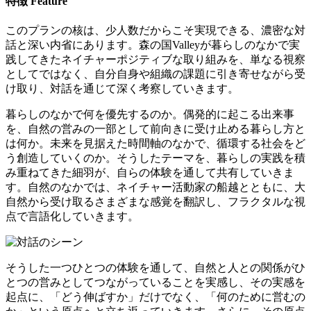
特徴
Feature
このプランの核は、少人数だからこそ実現できる、濃密な対
話と深い内省にあります。森の国Valleyが暮らしのなかで実
践してきたネイチャーポジティブな取り組みを、単なる視察
としてではなく、自分自身や組織の課題に引き寄せながら受
け取り、対話を通じて深く考察していきます。
暮らしのなかで何を優先するのか。偶発的に起こる出来事
を、自然の営みの一部として前向きに受け止める暮らし方と
は何か。未来を見据えた時間軸のなかで、循環する社会をど
う創造していくのか。そうしたテーマを、暮らしの実践を積
み重ねてきた細羽が、自らの体験を通して共有していきま
す。自然のなかでは、ネイチャー活動家の船越とともに、大
自然から受け取るさまざまな感覚を翻訳し、フラクタルな視
点で言語化していきます。
そうした一つひとつの体験を通して、自然と人との関係がひ
とつの営みとしてつながっていることを実感し、その実感を
起点に、「どう伸ばすか」だけでなく、「何のために営むの