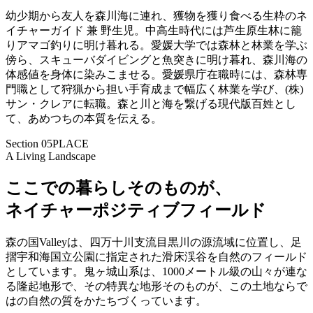
幼少期から友人を森川海に連れ、獲物を獲り食べる生粋のネ
イチャーガイド 兼 野生児。中高生時代には芦生原生林に籠
りアマゴ釣りに明け暮れる。愛媛大学では森林と林業を学ぶ
傍ら、スキューバダイビングと魚突きに明け暮れ、森川海の
体感値を身体に染みこませる。愛媛県庁在職時には、森林専
門職として狩猟から担い手育成まで幅広く林業を学び、(株)
サン・クレアに転職。森と川と海を繋げる現代版百姓とし
て、あめつちの本質を伝える。
Section 05
PLACE
A Living Landscape
ここでの暮らしそのものが、
ネイチャーポジティブフィールド
森の国Valleyは、四万十川支流目黒川の源流域に位置し、足
摺宇和海国立公園に指定された滑床渓谷を自然のフィールド
としています。鬼ヶ城山系は、1000メートル級の山々が連な
る隆起地形で、その特異な地形そのものが、この土地ならで
はの自然の質をかたちづくっています。