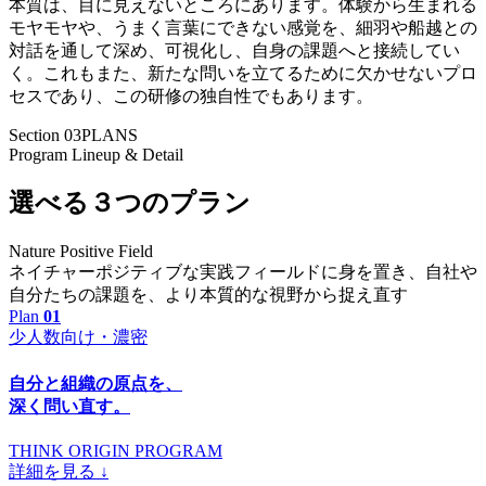
本質は、目に見えないところにあります。体験から生まれる
モヤモヤや、うまく言葉にできない感覚を、細羽や船越との
対話を通して深め、可視化し、自身の課題へと接続してい
く。これもまた、新たな問いを立てるために欠かせないプロ
セスであり、この研修の独自性でもあります。
Section 03
PLANS
Program Lineup & Detail
選べる３つのプラン
Nature Positive Field
ネイチャーポジティブな実践フィールドに身を置き、自社や
自分たちの課題を、より本質的な視野から捉え直す
Plan
01
少人数向け・濃密
自分と組織の原点を、
深く問い直す。
THINK ORIGIN
PROGRAM
詳細を見る
↓