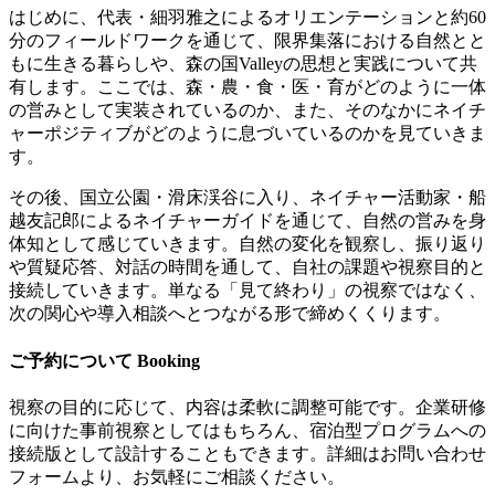
はじめに、代表・細羽雅之によるオリエンテーションと約60
分のフィールドワークを通じて、限界集落における自然とと
もに生きる暮らしや、森の国Valleyの思想と実践について共
有します。ここでは、森・農・食・医・育がどのように一体
の営みとして実装されているのか、また、そのなかにネイチ
ャーポジティブがどのように息づいているのかを見ていきま
す。
その後、国立公園・滑床渓谷に入り、ネイチャー活動家・船
越友記郎によるネイチャーガイドを通じて、自然の営みを身
体知として感じていきます。自然の変化を観察し、振り返り
や質疑応答、対話の時間を通して、自社の課題や視察目的と
接続していきます。単なる「見て終わり」の視察ではなく、
次の関心や導入相談へとつながる形で締めくくります。
ご予約について
Booking
視察の目的に応じて、内容は柔軟に調整可能です。企業研修
に向けた事前視察としてはもちろん、宿泊型プログラムへの
接続版として設計することもできます。詳細はお問い合わせ
フォームより、お気軽にご相談ください。