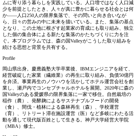
ムに寄り添う暮らしを実践している。人口増ではなく人口減
少を前提としたとき、人々が真に豊かに暮らせる社会とは何
か——人口250人の限界集落で、その問いと向き合いなが
ら、日々の営みの中に未来を描いている。また、集落の基点
となり、この土地に根ざす起業家の育成にも取り組み、独立
した個の集合体による新たな集落のかたちづくりに力を注
ぐ。本プログラムでは、森の国Valleyがこうした取り組みを
続ける思想と背景を共有する。
Profile
岡山県出身。慶應義塾大学卒業後、IBMエンジニアを経て、
経営破綻した家業（繊維業）の再生に取り組み、負債50億円
を弁済。事業再生のノウハウを活かしてホテル運営会社を創
業し、瀬戸内でコンセプチャルホテルを展開。2020年に森の
国Valleyのある愛媛県の限界集落に一家で移住。自然栽培の
稲作（農）、発酵麹によるサステナブルフードの開発
（食）、間伐・植林による森林再生（森）、学校運営
（育）、リトリート滞在施設運営（医）など多岐にわたる活
動を通して現代版百姓として生きる。神戸大学経営大学院
（MBA）修士。