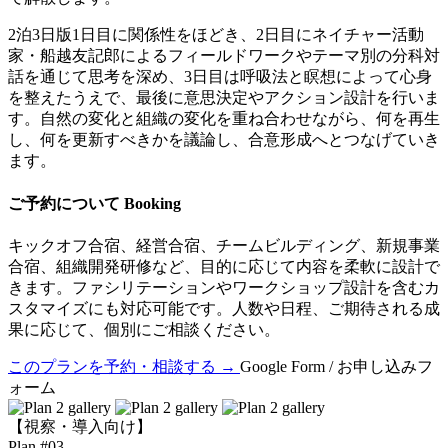
2泊3日版
1日目に関係性をほどき、2日目にネイチャー活動
家・船越友記郎によるフィールドワークやテーマ別の分科対
話を通じて思考を深め、3日目は呼吸法と瞑想によって心身
を整えたうえで、最後に意思決定やアクション設計を行いま
す。自然の変化と組織の変化を重ね合わせながら、何を再生
し、何を更新すべきかを議論し、合意形成へとつなげていき
ます。
ご予約について
Booking
キックオフ合宿、経営合宿、チームビルディング、新規事業
合宿、組織開発研修など、目的に応じて内容を柔軟に設計で
きます。ファシリテーションやワークショップ設計を含むカ
スタマイズにも対応可能です。人数や日程、ご期待される成
果に応じて、個別にご相談ください。
このプランを予約・相談する
→
Google Form / お申し込みフ
ォーム
【視察・導入向け】
Plan #03