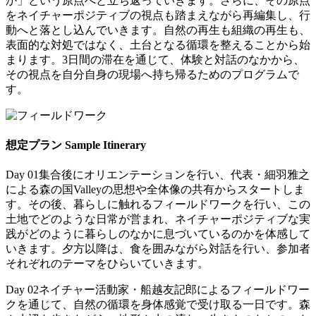
か」という原点へと立ち返っていきます。さらに、その原点
をネイチャーポジティブの視点も踏まえながら再編集し、行
動へと落とし込んでいきます。自然の再生も組織の再生も、
表面的な対処ではなく、土台となる循環を整えることから始
まります。3日間の滞在を通じて、体験と対話のなかから、
その視点を自分自身の現場へ持ち帰るためのプログラムで
す。
想定プラン
Sample Itinerary
Day 01
集合後にオリエンテーションを行い、代表・細羽雅之
による森の国Valleyの思想や全体像の共有からスタートしま
す。その後、暮らしに触れるフィールドワークを行い、この
土地でどのような日常が営まれ、ネイチャーポジティブな実
践がどのように暮らしのなかに息づいているのかを体感して
いきます。夕方以降は、食を囲みながら対話を行い、参加者
それぞれのテーマをひらいていきます。
Day 02
ネイチャー活動家・船越友記郎によるフィールドワー
クを通じて、自然の循環を身体感覚で受け取る一日です。森