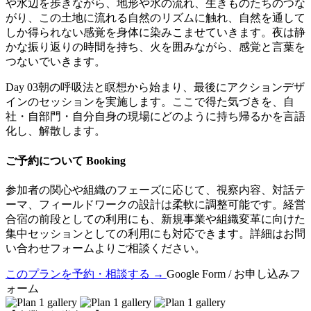
や水辺を歩きながら、地形や水の流れ、生きものたちのつな
がり、この土地に流れる自然のリズムに触れ、自然を通して
しか得られない感覚を身体に染みこませていきます。夜は静
かな振り返りの時間を持ち、火を囲みながら、感覚と言葉を
つないでいきます。
Day 03
朝の呼吸法と瞑想から始まり、最後にアクションデザ
インのセッションを実施します。ここで得た気づきを、自
社・自部門・自分自身の現場にどのように持ち帰るかを言語
化し、解散します。
ご予約について
Booking
参加者の関心や組織のフェーズに応じて、視察内容、対話テ
ーマ、フィールドワークの設計は柔軟に調整可能です。経営
合宿の前段としての利用にも、新規事業や組織変革に向けた
集中セッションとしての利用にも対応できます。詳細はお問
い合わせフォームよりご相談ください。
このプランを予約・相談する
→
Google Form / お申し込みフ
ォーム