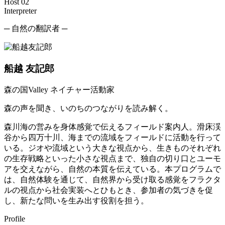
Host 02
Interpreter
─ 自然の翻訳者 ─
船越 友記郎
森の国Valley ネイチャー活動家
森の声を聞き、いのちのつながりを読み解く。
森川海の営みを身体感覚で伝えるフィールド案内人。滑床渓
谷から四万十川、海までの流域をフィールドに活動を行って
いる。ジオや流域という大きな視点から、生きものそれぞれ
の生存戦略といった小さな視点まで、独自の切り口とユーモ
アを交えながら、自然の本質を伝えている。本プログラムで
は、自然体験を通じて、自然界から受け取る感覚をフラクタ
ルの視点から社会実装へとひもとき、参加者の気づきを促
し、新たな問いを生み出す役割を担う。
Profile