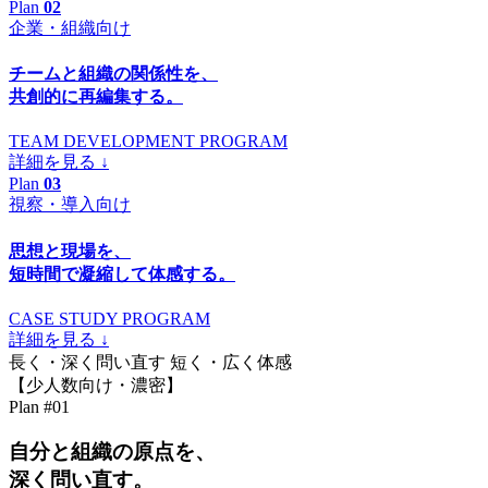
Plan
02
企業・組織向け
チームと組織の関係性を、
共創的に再編集する。
TEAM DEVELOPMENT
PROGRAM
詳細を見る
↓
Plan
03
視察・導入向け
思想と現場を、
短時間で凝縮して体感する。
CASE STUDY
PROGRAM
詳細を見る
↓
長く・深く問い直す
短く・広く体感
【少人数向け・濃密】
Plan #01
自分と組織の原点を、
深く問い直す。