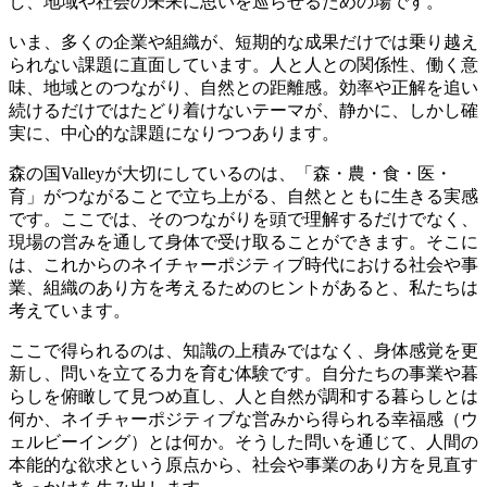
し、地域や社会の未来に思いを巡らせるための場です。
いま、多くの企業や組織が、短期的な成果だけでは乗り越え
られない課題に直面しています。人と人との関係性、働く意
味、地域とのつながり、自然との距離感。効率や正解を追い
続けるだけではたどり着けないテーマが、静かに、しかし確
実に、中心的な課題になりつつあります。
森の国Valleyが大切にしているのは、「森・農・食・医・
育」がつながることで立ち上がる、自然とともに生きる実感
です。ここでは、そのつながりを頭で理解するだけでなく、
現場の営みを通して身体で受け取ることができます。そこに
は、これからのネイチャーポジティブ時代における社会や事
業、組織のあり方を考えるためのヒントがあると、私たちは
考えています。
ここで得られるのは、知識の上積みではなく、身体感覚を更
新し、問いを立てる力を育む体験です。自分たちの事業や暮
らしを俯瞰して見つめ直し、人と自然が調和する暮らしとは
何か、ネイチャーポジティブな営みから得られる幸福感（ウ
ェルビーイング）とは何か。そうした問いを通じて、人間の
本能的な欲求という原点から、社会や事業のあり方を見直す