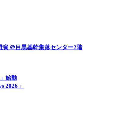
時開演 ＠目黒基幹集落センター2階
s」始動
 2026」