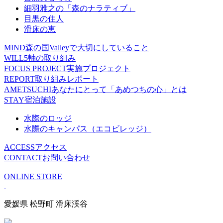
細羽雅之の「森のナラティブ」
目黒の住人
滑床の恵
MIND
森の国Valleyで大切にしていること
WILL
5軸の取り組み
FOCUS PROJECT
実施プロジェクト
REPORT
取り組みレポート
AMETSUCHI
あなたにとって「あめつちの心」とは
STAY
宿泊施設
水際のロッジ
水際のキャンパス（エコビレッジ）
ACCESS
アクセス
CONTACT
お問い合わせ
ONLINE STORE
愛媛県 松野町 滑床渓谷