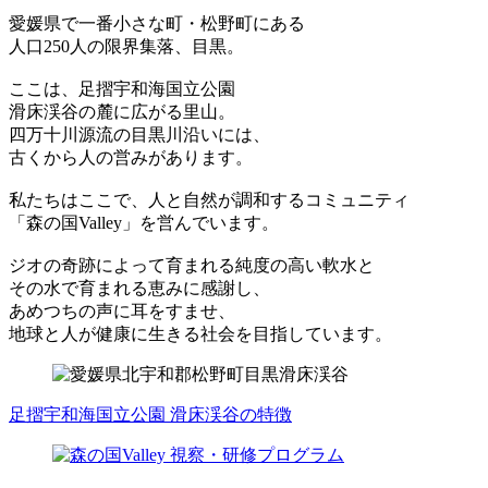
愛媛県で一番小さな町・松野町にある
人口250人の限界集落、目黒。
ここは、足摺宇和海国立公園
滑床渓谷の麓に広がる里山。
四万十川源流の目黒川沿いには、
古くから人の営みがあります。
私たちはここで、人と自然が調和するコミュニティ
「森の国Valley」を営んでいます。
ジオの奇跡によって育まれる純度の高い軟水と
その水で育まれる恵みに感謝し、
あめつちの声に耳をすませ、
地球と人が健康に生きる社会を目指しています。
足摺宇和海国立公園 滑床渓谷の特徴