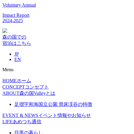
Voluntary Annual
Impact Report
2024-2025
森の国での
宿泊はこちら
JP
EN
Menu
HOME
ホーム
CONCEPT
コンセプト
ABOUT
森の国Valleyとは
足摺宇和海国立公園 滑床渓谷の特徴
EVENT & NEWS
イベント情報やお知らせ
LIFE
あめつち通信
目黒の暮らし