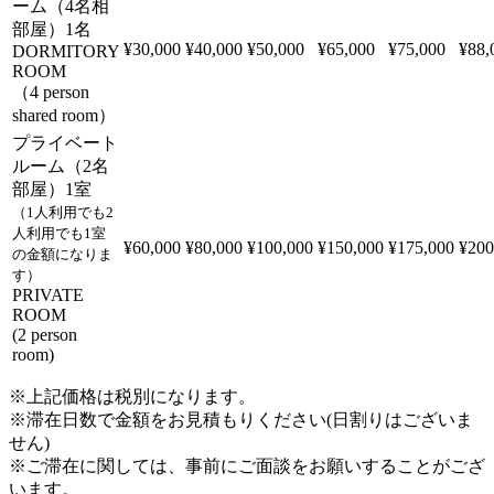
ーム（4名相
部屋）1名
¥30,000
¥40,000
¥50,000
¥65,000
¥75,000
¥88,
DORMITORY
ROOM
（4 person
shared room）
プライベート
ルーム（2名
部屋）1室
（1人利用でも2
人利用でも1室
¥60,000
¥80,000
¥100,000
¥150,000
¥175,000
¥200
の金額になりま
す）
PRIVATE
ROOM
(2 person
room)
※上記価格は税別になります。
※滞在日数で金額をお見積もりください(日割りはございま
せん)
※ご滞在に関しては、事前にご面談をお願いすることがござ
います。