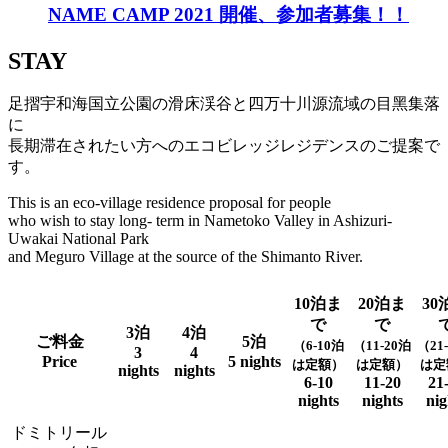
NAME CAMP 2021 開催、参加者募集！！
STAY
足摺宇和海国立公園の滑床渓谷と四万十川源流域の目黑集落
に
⻑期滞在されたい方へのエコビレッジレジデンスのご提案で
す。
This is an eco-village residence proposal for people
who wish to stay long- term in Nametoko Valley in Ashizuri-
Uwakai National Park
and Meguro Village at the source of the Shimanto River.
10泊ま
20泊ま
30
で
で
3泊
4泊
ご料金
5泊
（6-10泊
（11-20泊
（21
3
4
Price
5 nights
は定額）
は定額）
は定
nights
nights
6-10
11-20
21
nights
nights
nig
ドミトリール