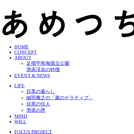
HOME
CONCEPT
ABOUT
足摺宇和海国立公園
滑床渓谷の特徴
EVENT & NEWS
LIFE
目黒の暮らし
細羽雅之の「森のナラティブ」
目黒の住人
滑床の恵
MIND
WILL
FOCUS PROJECT