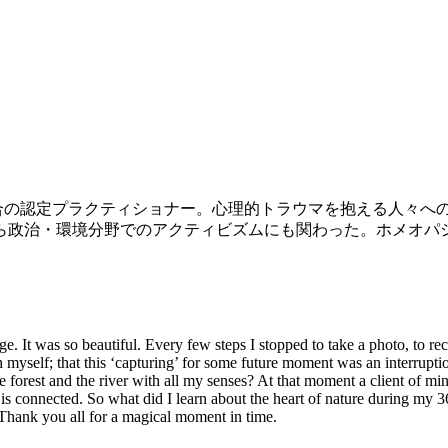
の認定プラクティショナー。心理的トラウマを抱える人々への専
ら政治・環境分野でのアクティビズムにも関わった。ホメオパ
 It was so beautiful. Every few steps I stopped to take a photo, to reco
ith myself; that this ‘capturing’ for some future moment was an interru
the forest and the river with all my senses? At that moment a client of m
s connected. So what did I learn about the heart of nature during my 36
Thank you all for a magical moment in time.