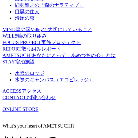
細羽雅之の「森のナラティブ」
目黒の住人
滑床の恵
MIND
森の国Valleyで大切にしていること
WILL
5軸の取り組み
FOCUS PROJECT
実施プロジェクト
REPORT
取り組みレポート
AMETSUCHI
あなたにとって「あめつちの心」とは
STAY
宿泊施設
水際のロッジ
水際のキャンパス（エコビレッジ）
ACCESS
アクセス
CONTACT
お問い合わせ
ONLINE STORE
What’s your heart of AMETSUCHI?