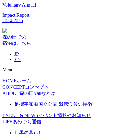
Voluntary Annual
Impact Report
2024-2025
森の国での
宿泊はこちら
JP
EN
Menu
HOME
ホーム
CONCEPT
コンセプト
ABOUT
森の国Valleyとは
足摺宇和海国立公園 滑床渓谷の特徴
EVENT & NEWS
イベント情報やお知らせ
LIFE
あめつち通信
目黒の暮らし