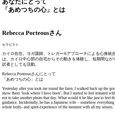
あなたにとって
「あめつちの心」
とは
Rebecca Porteous
さん
セラピスト
カイロ在住。ヨガ講師、トレガー®アプローチによる心身統合
は、カイロ中心部の自宅からその動きを体験し、短期間なが
訳者としても活動。
Rebecca Porteousさんにとって
「あめつちの心」
とは
Yesterday after you took me round the farm, I walked back up the gorge.
show them ‘look where I have been’. But I started to feel irritated w
not to take another photo that day. What would it be like just to feel 
guidance. Incidentally, he has a Japanese wife – somehow everything i
whole body- and spirit-experience of the moment with all my senses. 