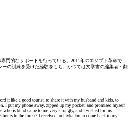
門的なサポートを行っている。2011年のエジプト革命で
シーの訓練を受けた経験をもち、かつては文学書の編集者・翻
rd it like a good tourist, to share it with my husband and kids, to
ption. I put my phone away, zipped up my pocket, and promised myself
ine who is blind came to me very strongly, and I wished for his
 hours in the forest? I received an invitation to come back to my