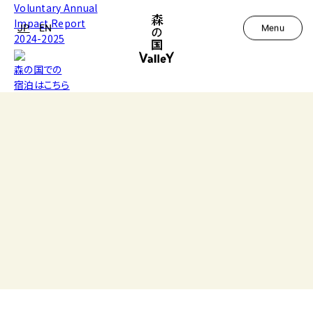
Voluntary Annual
Impact Report
JP
EN
Menu
2024-2025
森の国での
宿泊はこちら