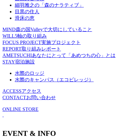
細羽雅之の「森のナラティブ」
目黒の住人
滑床の恵
MIND
森の国Valleyで大切にしていること
WILL
5軸の取り組み
FOCUS PROJECT
実施プロジェクト
REPORT
取り組みレポート
AMETSUCHI
あなたにとって「あめつちの心」とは
STAY
宿泊施設
水際のロッジ
水際のキャンパス（エコビレッジ）
ACCESS
アクセス
CONTACT
お問い合わせ
ONLINE STORE
EVENT & INFO