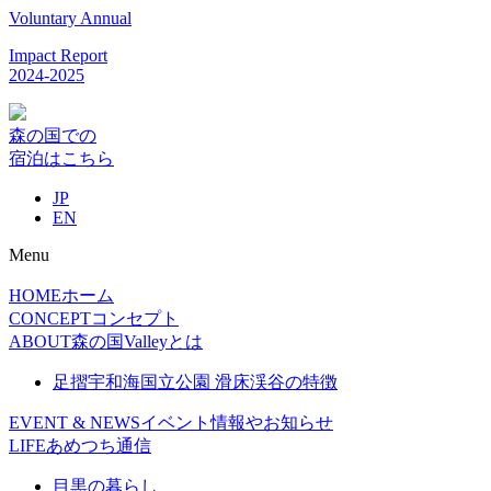
Voluntary Annual
Impact Report
2024-2025
森の国での
宿泊はこちら
JP
EN
Menu
HOME
ホーム
CONCEPT
コンセプト
ABOUT
森の国Valleyとは
足摺宇和海国立公園 滑床渓谷の特徴
EVENT & NEWS
イベント情報やお知らせ
LIFE
あめつち通信
目黒の暮らし