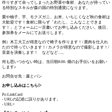
作りすぎて余ってしまったお野菜や食材、あなたが持ってい
る特別なスキルが森の国の特別通貨になります。
栗や柚子、芋、モクズガニ、お米、いちじくなど秋の食材は
大歓迎です！食材に限らず「わたし、こんなことできま
す！」とフォームに一言書いてお申し込みください。後日、
参加券をメールにてお送りします。
例）木工大工が得意なので椅子を作ります！/ 鹿肉を仕入れ
たので持っていきます！/ カメラが得意なので撮影します！/
音楽を演奏します！ などなど…。
何も思いつかない時は、当日朝8:00- 畑のお手伝いをお願い
します♪
お問合せ先：森とパン
お申し込みはこちら▷
Pz-LinkCard
- URLの記述に誤りがあります。
- URL=