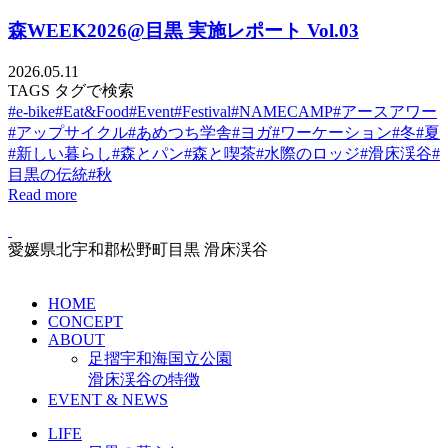
森WEEK2026@目黒 実施レポート Vol.03
2026.05.11
TAGS
タグで検索
#e-bike
#Eat&Food
#Event
#Festival
#NAMECAMP
#アースアワー
#アップサイクル
#あめつち学舎
#ヨガ
#ワーケーション
#冬
#夏
#新しい暮らし
#森とパン
#森と喫茶
#水際のロッジ
#滑床渓谷
#
目黒の伝統
#秋
Read more
愛媛県北宇和郡松野町目黒 滑床渓谷
HOME
CONCEPT
ABOUT
足摺宇和海国立公園
滑床渓谷の特徴
EVENT & NEWS
LIFE