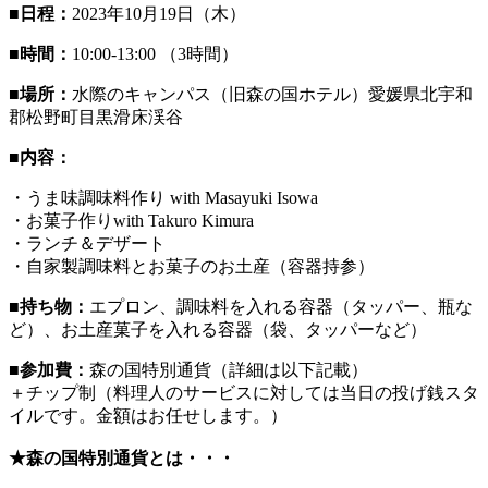
■日程：
2023年10月19日（木）
■時間：
10:00-13:00 （3時間）
■場所：
水際のキャンパス（旧森の国ホテル）愛媛県北宇和
郡松野町目黒滑床渓谷
■内容：
・うま味調味料作り with Masayuki Isowa
・お菓子作りwith Takuro Kimura
・ランチ＆デザート
・自家製調味料とお菓子のお土産（容器持参）
■持ち物：
エプロン、調味料を入れる容器（タッパー、瓶な
ど）、お土産菓子を入れる容器（袋、タッパーなど）
■参加費：
森の国特別通貨（詳細は以下記載）
＋チップ制（料理人のサービスに対しては当日の投げ銭スタ
イルです。金額はお任せします。）
★森の国特別通貨とは・・・