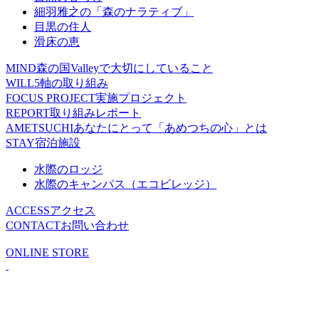
細羽雅之の「森のナラティブ」
目黒の住人
滑床の恵
MIND
森の国Valleyで大切にしていること
WILL
5軸の取り組み
FOCUS PROJECT
実施プロジェクト
REPORT
取り組みレポート
AMETSUCHI
あなたにとって「あめつちの心」とは
STAY
宿泊施設
水際のロッジ
水際のキャンパス（エコビレッジ）
ACCESS
アクセス
CONTACT
お問い合わせ
ONLINE STORE