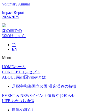
Voluntary Annual
Impact Report
2024-2025
森の国での
宿泊はこちら
JP
EN
Menu
HOME
ホーム
CONCEPT
コンセプト
ABOUT
森の国Valleyとは
足摺宇和海国立公園 滑床渓谷の特徴
EVENT & NEWS
イベント情報やお知らせ
LIFE
あめつち通信
目黒の暮らし