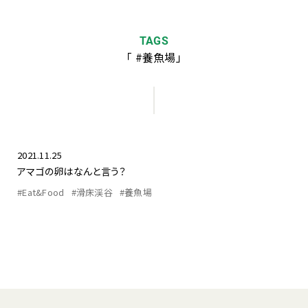
TAGS
「 #養魚場」
2021.11.25
アマゴの卵はなんと言う？
#Eat&Food
#滑床渓谷
#養魚場