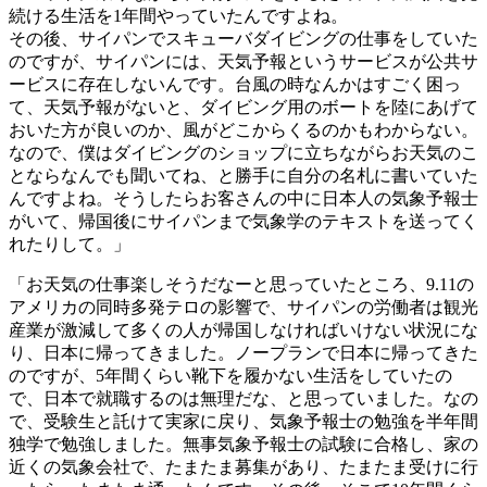
続ける生活を1年間やっていたんですよね。
その後、サイパンでスキューバダイビングの仕事をしていた
のですが、サイパンには、天気予報というサービスが公共サ
ービスに存在しないんです。台風の時なんかはすごく困っ
て、天気予報がないと、ダイビング用のボートを陸にあげて
おいた方が良いのか、風がどこからくるのかもわからない。
なので、僕はダイビングのショップに立ちながらお天気のこ
とならなんでも聞いてね、と勝手に自分の名札に書いていた
んですよね。そうしたらお客さんの中に日本人の気象予報士
がいて、帰国後にサイパンまで気象学のテキストを送ってく
れたりして。」
「お天気の仕事楽しそうだなーと思っていたところ、9.11の
アメリカの同時多発テロの影響で、サイパンの労働者は観光
産業が激減して多くの人が帰国しなければいけない状況にな
り、日本に帰ってきました。ノープランで日本に帰ってきた
のですが、5年間くらい靴下を履かない生活をしていたの
で、日本で就職するのは無理だな、と思っていました。なの
で、受験生と託けて実家に戻り、気象予報士の勉強を半年間
独学で勉強しました。無事気象予報士の試験に合格し、家の
近くの気象会社で、たまたま募集があり、たまたま受けに行