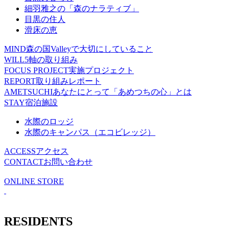
細羽雅之の「森のナラティブ」
目黒の住人
滑床の恵
MIND
森の国Valleyで大切にしていること
WILL
5軸の取り組み
FOCUS PROJECT
実施プロジェクト
REPORT
取り組みレポート
AMETSUCHI
あなたにとって「あめつちの心」とは
STAY
宿泊施設
水際のロッジ
水際のキャンパス（エコビレッジ）
ACCESS
アクセス
CONTACT
お問い合わせ
ONLINE STORE
RESIDENTS