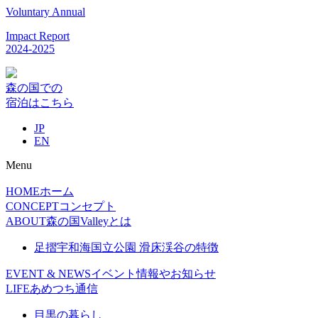
Voluntary Annual
Impact Report
2024-2025
森の国での
宿泊はこちら
JP
EN
Menu
HOME
ホーム
CONCEPT
コンセプト
ABOUT
森の国Valleyとは
足摺宇和海国立公園 滑床渓谷の特徴
EVENT & NEWS
イベント情報やお知らせ
LIFE
あめつち通信
目黒の暮らし