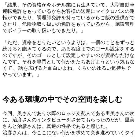
「結果、その資格が今ホテル業にも生きていて、大型自動車
運転免許をもっているからお客様の送迎にマイクロバスの運
転ができたり、調理師免許を持っているからご飯の提供がで
きたり、危険物取り扱いの免許をもっているから、施設管理
でボイラーの取り扱いもできたり。」
「ただ、資格をとりたいというよりは、一個のことをずっと
続けると飽きてくるので、ある程度までのゴール設定をする
のですが、そのゴールとして設定しやすいのが資格なだけな
んです。それを専門として何かをたちあげようという気もな
くて、 話を広げると面白いよね、くらいのゆるい気持ちで
やっています。」
今ある環境の中でその空間を楽しむ
今回、奥さんであり水際のロッジ支配人である里美さんの次
に、治彦さんのインタビューをさせてもらったのだが、里美
さんと治彦さんは、真逆の性格であると感じた。
治彦さんは、今ここにない何かを求めて突き進めていくタイ