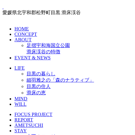
愛媛県北宇和郡松野町目黒 滑床渓谷
HOME
CONCEPT
ABOUT
足摺宇和海国立公園
滑床渓谷の特徴
EVENT & NEWS
LIFE
目黒の暮らし
細羽雅之の「森のナラティブ」
目黒の住人
滑床の恵
MIND
WILL
FOCUS PROJECT
REPORT
AMETSUCHI
STAY