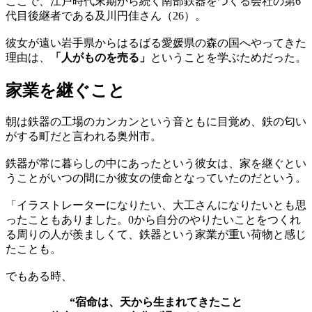
ここで、江戸時代末期から続く南部鉄器をつくる会社の第6
代目後継者である及川円佳さん（26）。
彼女が遠い岩手県からはるばる愛媛県の森の国へやってきた
理由は、
「人がものを売る」
ということを学ぶためだった。
家業を継ぐこと
朝は鉄器の工場のカンカンという音ともに目覚め、鉄の匂い
がする町だと言われる奥州市。
鉄器が常に暮らしの中にあったという彼女は、家を継ぐとい
うことがいつの間にか彼女の使命となっていたのだという。
「イラストレーターになりたい、大工さんになりたいとも思
ったこともありました。0から自分のやりたいことをつくれ
る周りの人が羨ましくて、鉄器という家業が重い荷物と感じ
たことも。
でもある時、
“宿命は、天から生まれてきたこと