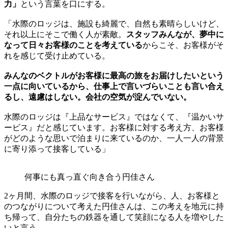
力」
という言葉を口にする。
「水際のロッジは、施設も綺麗で、自然も素晴らしいけど、
それ以上にそこで働く人が素敵。
スタッフみんなが、夢中に
なって日々お客様のことを考えている
からこそ、お客様がそ
れを感じて受け止めている。
みんなのベクトルがお客様に最高の旅をお届けしたいという
一点に向いているから、仕事上で言いづらいことも言い合え
るし、遠慮はしない。会社の空気が淀んでいない。
水際のロッジは『上品なサービス』ではなくて、『温かいサ
ービス』だと感じています。お客様に対する考え方、お客様
がどのような思いで泊まりに来ているのか、一人一人の背景
に寄り添って接客している」
何事にも真っ直ぐ向き合う円佳さん
2ヶ月間、水際のロッジで接客を行いながら、人、お客様と
のつながりについて考えた円佳さんは、この考えを地元に持
ち帰って、自分たちの鉄器を通して笑顔になる人を増やした
いと言う。