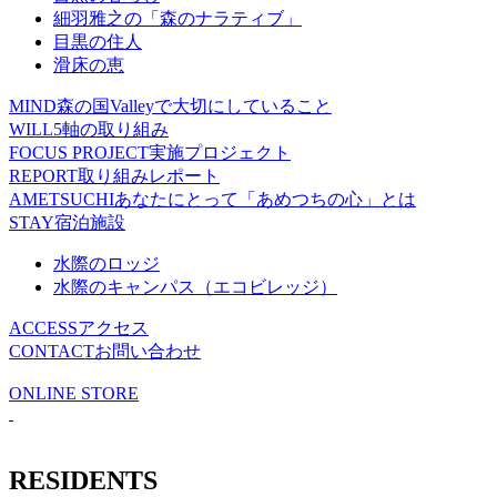
細羽雅之の「森のナラティブ」
目黒の住人
滑床の恵
MIND
森の国Valleyで大切にしていること
WILL
5軸の取り組み
FOCUS PROJECT
実施プロジェクト
REPORT
取り組みレポート
AMETSUCHI
あなたにとって「あめつちの心」とは
STAY
宿泊施設
水際のロッジ
水際のキャンパス（エコビレッジ）
ACCESS
アクセス
CONTACT
お問い合わせ
ONLINE STORE
RESIDENTS