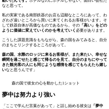
動いたんです。
ホテルなのにホテルじゃない、面白い会社だ
なと思って。
私の実家である南部鉄器のお店も辺鄙なところにあって、わ
ざわざ遠いところから買いに来てくれるお客様がいます。そ
して鉄器自体が高価なものであるから、その
「高い」をどの
ように価値に変えていくのかを考えていく
必要があります。
こうした課題意識をもちながら、森の国をみてみると、自分
のまちとリンクするところがあって。
森の国、水際のロッジに来るお客様が、また来たい、幸せな
瞬間を過ごせたと感じて帰るのを見て、自分のまちにやって
きた観光客の人にも同じような感情を感じてもらえたら嬉し
い
なと思うんです」
森の国で彼女の心を動かした1ショット
夢中は努力より強い
「ここで学んだ言葉があって」と話し始める彼女は
「夢中