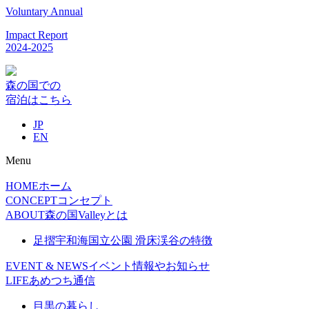
Voluntary Annual
Impact Report
2024-2025
森の国での
宿泊はこちら
JP
EN
Menu
HOME
ホーム
CONCEPT
コンセプト
ABOUT
森の国Valleyとは
足摺宇和海国立公園 滑床渓谷の特徴
EVENT & NEWS
イベント情報やお知らせ
LIFE
あめつち通信
目黒の暮らし