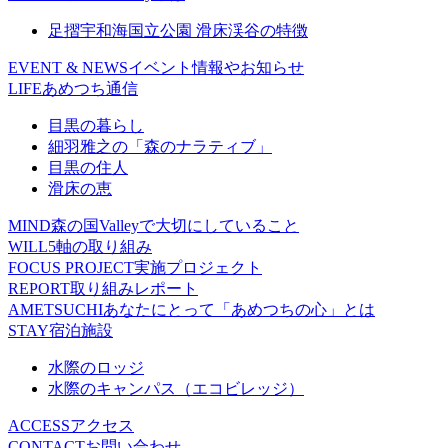
足摺宇和海国立公園 滑床渓谷の特徴
EVENT & NEWS
イベント情報やお知らせ
LIFE
あめつち通信
目黒の暮らし
細羽雅之の「森のナラティブ」
目黒の住人
滑床の恵
MIND
森の国Valleyで大切にしていること
WILL
5軸の取り組み
FOCUS PROJECT
実施プロジェクト
REPORT
取り組みレポート
AMETSUCHI
あなたにとって「あめつちの心」とは
STAY
宿泊施設
水際のロッジ
水際のキャンパス（エコビレッジ）
ACCESS
アクセス
CONTACT
お問い合わせ