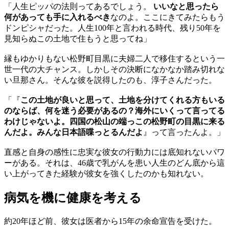
「人生ピッパの法則ってあるでしょう。
いいなと思ったら
何があっても手に入れるべき
なのよ。ここにきてみたらもう
ドンピシャだった。人生100年と言われる時代、残り50年を
見知らぬこの土地で住もうと思ってね」
縁もゆかりもない松野町目黒に夫婦二人で移住するという一
世一代の大チャンス。しかしその決断になかなか踏み切れな
い旦那さん。そんな彼を説得したのも、淳子さんだった。
「『
この土地が良いと思って、土地を分けてくれる方もいる
のならば、何を迷う必要があるの？海外にいくって言ってる
わけじゃないよ。四国の松山の端っこの松野町の目黒に来る
んだよ。みんな日本語喋っとるんだよ
』って言ったんよ。」
直感と自身の感性に忠実な彼女の行動力には底知れないパワ
ーがある。それは、46歳で乳がんを患い人生のどん底から這
い上がってきた経験が彼女を強くしたのかも知れない。
病気を機に健康を考える
約20年ほど前、彼女は医者から15年の余命宣告を受けた。