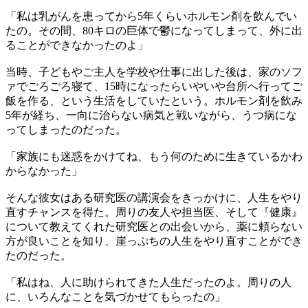
「私は乳がんを患ってから5年くらいホルモン剤を飲んでい
たの。その間、80キロの巨体で鬱になってしまって、外に出
ることができなかったのよ」
当時、子どもやご主人を学校や仕事に出した後は、家のソフ
ァでごろごろ寝て、15時になったらいやいや台所へ行ってご
飯を作る、という生活をしていたという。ホルモン剤を飲み
5年が経ち、一向に治らない病気と戦いながら、うつ病にな
ってしまったのだった。
「家族にも迷惑をかけてね、もう何のために生きているかわ
からなかった」
そんな彼女はある研究医の講演会をきっかけに、人生をやり
直すチャンスを得た。周りの友人や担当医、そして『健康』
について教えてくれた研究医との出会いから、薬に頼らない
方が良いことを知り、崖っぷちの人生をやり直すことができ
たのだった。
「私はね、人に助けられてきた人生だったのよ。周りの人
に、いろんなことを気づかせてもらったの」