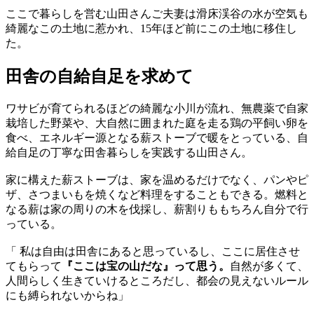
ここで暮らしを営む山田さんご夫妻は滑床渓谷の水が空気も
綺麗なこの土地に惹かれ、15年ほど前にこの土地に移住し
た。
田舎の自給自足を求めて
ワサビが育てられるほどの綺麗な小川が流れ、無農薬で自家
栽培した野菜や、大自然に囲まれた庭を走る鶏の平飼い卵を
食べ、エネルギー源となる薪ストーブで暖をとっている、自
給自足の丁寧な田舎暮らしを実践する山田さん。
家に構えた薪ストーブは、家を温めるだけでなく、パンやピ
ザ、さつまいもを焼くなど料理をすることもできる。燃料と
なる薪は家の周りの木を伐採し、薪割りももちろん自分で行
っている。
「 私は自由は田舎にあると思っているし、ここに居住させ
てもらって
『ここは宝の山だな』って思う。
自然が多くて、
人間らしく生きていけるところだし、都会の見えないルール
にも縛られないからね」