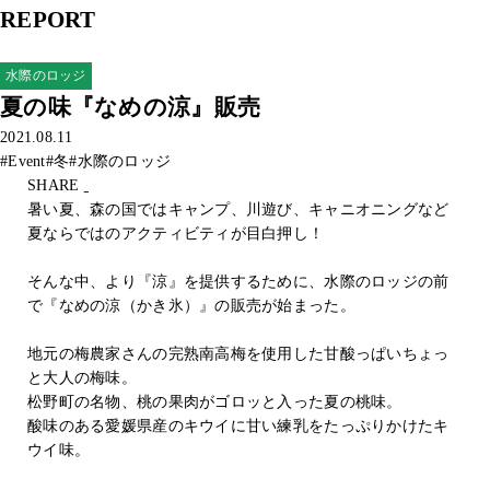
REPORT
水際のロッジ
夏の味『なめの涼』販売
2021.08.11
#Event
#冬
#水際のロッジ
SHARE
暑い夏、森の国ではキャンプ、川遊び、キャニオニングなど
夏ならではのアクティビティが目白押し！
そんな中、より『涼』を提供するために、水際のロッジの前
で『なめの涼（かき氷）』の販売が始まった。
地元の梅農家さんの完熟南高梅を使用した甘酸っぱいちょっ
と大人の梅味。
松野町の名物、桃の果肉がゴロッと入った夏の桃味。
酸味のある愛媛県産のキウイに甘い練乳をたっぷりかけたキ
ウイ味。