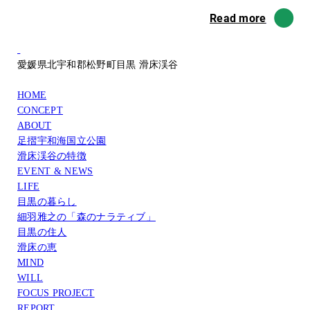
Read more
愛媛県北宇和郡松野町目黒 滑床渓谷
HOME
CONCEPT
ABOUT
足摺宇和海国立公園
滑床渓谷の特徴
EVENT & NEWS
LIFE
目黒の暮らし
細羽雅之の「森のナラティブ」
目黒の住人
滑床の恵
MIND
WILL
FOCUS PROJECT
REPORT