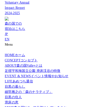
Voluntary Annual
Impact Report
2024-2025
森の国での
宿泊はこちら
JP
EN
Menu
HOME
ホーム
CONCEPT
コンセプト
ABOUT
森の国Valleyとは
足摺宇和海国立公園 滑床渓谷の特徴
EVENT & NEWS
イベント情報やお知らせ
LIFE
あめつち通信
目黒の暮らし
細羽雅之の「森のナラティブ」
目黒の住人
滑床の恵