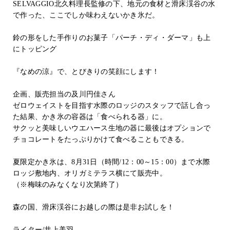
SELVAGGIO北久料理長監修の下、地元の食材と滑床渓谷の水
で作った、ここでしか味わえないかき氷だ。
鈴の形をした手作りのお菓子「パーチ・ディ・ダーマ」も上
にトッピング
『なめの涼』で、とびきりの笑顔にします！
企画、販売担当の及川円佳さん
ゼロウェイストを目指す水際のロッジのスタッフで話し合っ
た結果、かき氷の容器は「食べられる器」に。
サクッと美味しいウエハース生地の器に最後はオプションで
チョコレートをたっぷりかけて食べることもできる。
夏限定かき氷は、8月31日（時間/12：00～15：00）まで水際
ロッジ敷地内、オリガミテラス横にて販売中。
（※梅味のみなくなり次第終了）
森の国、滑床渓谷にお越しの際は是非お試しを！
ライター/井上美羽