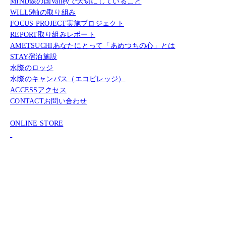
MIND
森の国Valleyで大切にしていること
WILL
5軸の取り組み
FOCUS PROJECT
実施プロジェクト
REPORT
取り組みレポート
AMETSUCHI
あなたにとって「あめつちの心」とは
STAY
宿泊施設
水際のロッジ
水際のキャンパス（エコビレッジ）
ACCESS
アクセス
CONTACT
お問い合わせ
ONLINE STORE