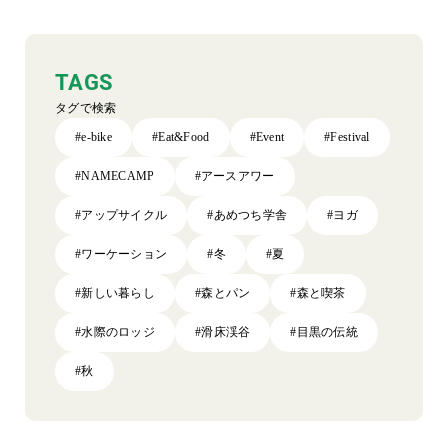
TAGS
タグで検索
#e-bike
#Eat&Food
#Event
#Festival
#NAMECAMP
#アースアワー
#アップサイクル
#あめつち学舎
#ヨガ
#ワーケーション
#冬
#夏
#新しい暮らし
#森とパン
#森と喫茶
#水際のロッジ
#滑床渓谷
#目黒の伝統
#秋