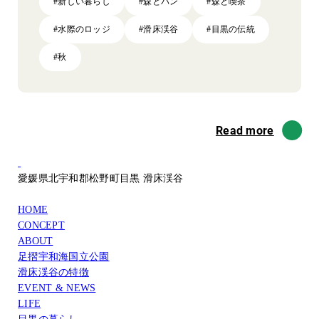
#新しい暮らし
#森とパン
#森と喫茶
#水際のロッジ
#滑床渓谷
#目黒の伝統
#秋
Read more
愛媛県北宇和郡松野町目黒 滑床渓谷
HOME
CONCEPT
ABOUT
足摺宇和海国立公園
滑床渓谷の特徴
EVENT & NEWS
LIFE