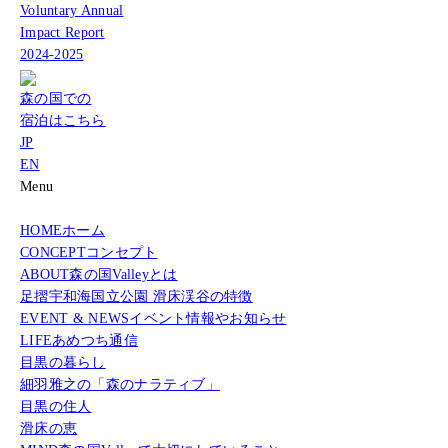
Voluntary Annual
Impact Report
2024-2025
森の国での
宿泊はこちら
JP
EN
Menu
HOME
ホーム
CONCEPT
コンセプト
ABOUT
森の国Valleyとは
足摺宇和海国立公園 滑床渓谷の特徴
EVENT & NEWS
イベント情報やお知らせ
LIFE
あめつち通信
目黒の暮らし
細羽雅之の「森のナラティブ」
目黒の住人
滑床の恵