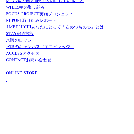
MIND
森の国Valleyで大切にしていること
WILL
5軸の取り組み
FOCUS PROJECT
実施プロジェクト
REPORT
取り組みレポート
AMETSUCHI
あなたにとって「あめつちの心」とは
STAY
宿泊施設
水際のロッジ
水際のキャンパス（エコビレッジ）
ACCESS
アクセス
CONTACT
お問い合わせ
ONLINE STORE