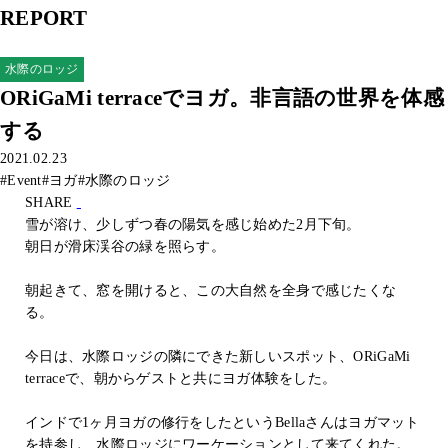
REPORT
水際のロッジ
ORiGaMi terraceでヨガ。非言語の世界を体感
する
2021.02.23
#Event
#ヨガ
#水際のロッジ
SHARE
雪が溶け、少しずつ春の陽気を感じ始めた2月下旬。
朝日が滑床渓谷の緑を照らす。
朝起きて、窓を開けると、この大自然を全身で感じたくな
る。
今日は、水際ロッジの隣にできた新しいスポット、ORiGaMi
terraceで、朝からゲストと共にヨガ体験をした。
インドで1ヶ月ヨガの修行をしたというBellaさんはヨガマット
を持参し、水際ロッジにワーケーションとして来てくれた。