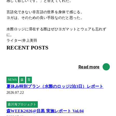
感じて欲しいです。」と答えてくれた。
言語化できない非言語の世界を身体で感じる。
ヨガは、そのための良い手段なのだと思った。
水際ロッジに滞在する際はぜひヨガマットとウェアも忘れず
に。
ライター/井上美羽
RECENT POSTS
Read more
NEWS
森
育
夏休み特別プラン（水際のロッジ2泊3日）レポート
2026.07.22
森川海プロジェクト
森WEEK2026@目黒 実施レポート Vol.04