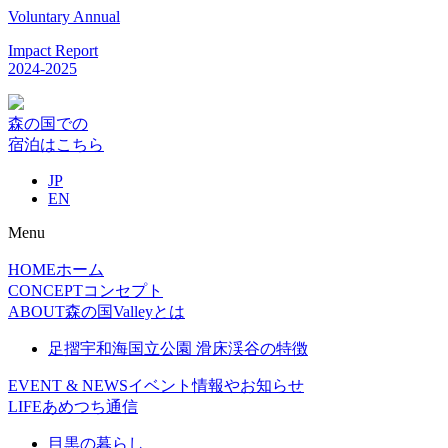
Voluntary Annual
Impact Report
2024-2025
森の国での
宿泊はこちら
JP
EN
Menu
HOME
ホーム
CONCEPT
コンセプト
ABOUT
森の国Valleyとは
足摺宇和海国立公園 滑床渓谷の特徴
EVENT & NEWS
イベント情報やお知らせ
LIFE
あめつち通信
目黒の暮らし