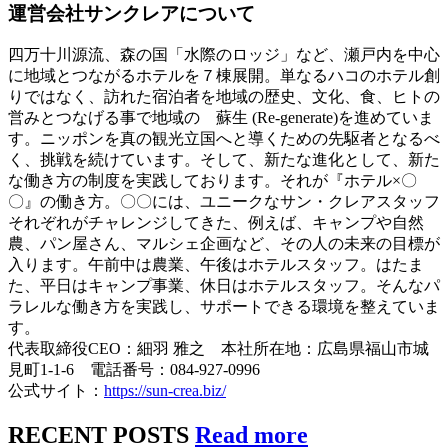
運営会社サンクレアについて
四万十川源流、森の国「水際のロッジ」など、瀬戸内を中心
に地域とつながるホテルを７棟展開。単なるハコのホテル創
りではなく、訪れた宿泊者を地域の歴史、文化、食、ヒトの
営みとつなげる事で地域の 蘇生 (Re-generate)を進めていま
す。ニッポンを真の観光立国へと導くための先駆者となるべ
く、挑戦を続けています。そして、新たな進化として、新た
な働き方の制度を実践しております。それが『ホテル×〇
〇』の働き方。〇〇には、ユニークなサン・クレアスタッフ
それぞれがチャレンジしてきた、例えば、キャンプや自然
農、パン屋さん、マルシェ企画など、その人の未来の目標が
入ります。午前中は農業、午後はホテルスタッフ。はたま
た、平日はキャンプ事業、休日はホテルスタッフ。そんなパ
ラレルな働き方を実践し、サポートできる環境を整えていま
す。
代表取締役CEO：細羽 雅之 本社所在地：広島県福山市城
見町1-1-6 電話番号：084-927-0996
公式サイト：
https://sun-crea.biz/
RECENT POSTS
Read more