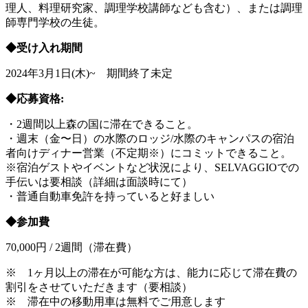
理人、料理研究家、調理学校講師なども含む）、または調理
師専門学校の生徒。
◆受け入れ期間
2024年3月1日(木)~ 期間終了未定
◆応募資格:
・2週間以上森の国に滞在できること。
・週末（金〜日）の水際のロッジ/水際のキャンパスの宿泊
者向けディナー営業（不定期※）にコミットできること。
※宿泊ゲストやイベントなど状況により、SELVAGGIOでの
手伝いは要相談（詳細は面談時にて）
・普通自動車免許を持っていると好ましい
◆参加費
70,000円 / 2週間（滞在費）
※ 1ヶ月以上の滞在が可能な方は、能力に応じて滞在費の
割引をさせていただきます（要相談）
※ 滞在中の移動用車は無料でご用意します