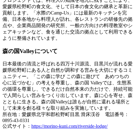
プロジェクトでは、料理人の知識を地元に残すことにより、
愛媛県松野町の食文化、そして日本の食文化の継承と革新に
貢献します。「水際のCamp-Us」には最新のキッチンを完
備、日本各地から料理人が訪れ、各レストランの研修先の拠
点や、企業商品開発の研究所、一般の方向けの料理教室やシ
ェアキッチンなど、食を通じた交流の拠点として利用できる
ように整備されています。
森の国Valleyについて
日本最後の清流と呼ばれる四万十川源流、目黒川が流れる愛
媛県松野町にある人と自然が調和する営みを大切にするコミ
ュニティー。「この森に学び この森に遊びて あめつちの
心に近づかむ」の考えを尊重し、森の国 Valleyでは、生態系
の循環を尊重し、できるだけ自然本来の力だけで、持続可能
で人間らしい営みをつくり出しています。森に心を寄せ、森
とともに生きる。森の国Valleyは誰もが自然に還れる場所と
して未来を創る様々な取り組みを実施しています。
所在地：愛媛県北宇和郡松野町目黒 滑床渓谷 電話番号：
0895-43-0331
公式サイト：
https://morino-kuni.com/riverside-lodge/