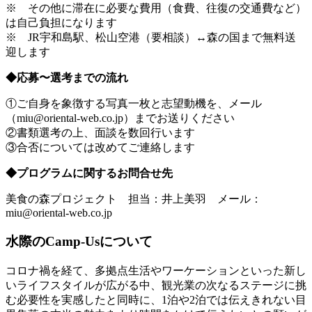
※ その他に滞在に必要な費用（食費、往復の交通費など）
は自己負担になります
※ JR宇和島駅、松山空港（要相談）↔︎森の国まで無料送
迎します
◆応募〜選考までの流れ
①ご自身を象徴する写真一枚と志望動機を、メール
（miu@oriental-web.co.jp）までお送りください
②書類選考の上、面談を数回行います
③合否については改めてご連絡します
◆プログラムに関するお問合せ先
美食の森プロジェクト 担当：井上美羽 メール：
miu@oriental-web.co.jp
水際のCamp-Usについて
コロナ禍を経て、多拠点生活やワーケーションといった新し
いライフスタイルが広がる中、観光業の次なるステージに挑
む必要性を実感したと同時に、1泊や2泊では伝えきれない目