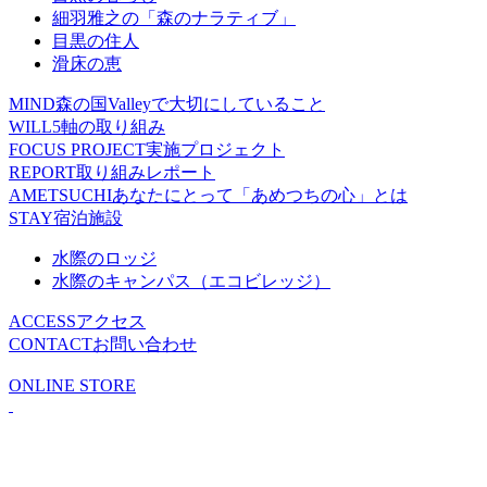
細羽雅之の「森のナラティブ」
目黒の住人
滑床の恵
MIND
森の国Valleyで大切にしていること
WILL
5軸の取り組み
FOCUS PROJECT
実施プロジェクト
REPORT
取り組みレポート
AMETSUCHI
あなたにとって「あめつちの心」とは
STAY
宿泊施設
水際のロッジ
水際のキャンパス（エコビレッジ）
ACCESS
アクセス
CONTACT
お問い合わせ
ONLINE STORE