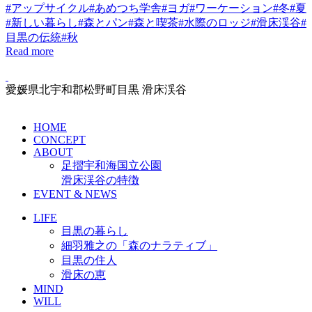
#アップサイクル
#あめつち学舎
#ヨガ
#ワーケーション
#冬
#夏
#新しい暮らし
#森とパン
#森と喫茶
#水際のロッジ
#滑床渓谷
#
目黒の伝統
#秋
Read more
愛媛県北宇和郡松野町目黒 滑床渓谷
HOME
CONCEPT
ABOUT
足摺宇和海国立公園
滑床渓谷の特徴
EVENT & NEWS
LIFE
目黒の暮らし
細羽雅之の「森のナラティブ」
目黒の住人
滑床の恵
MIND
WILL