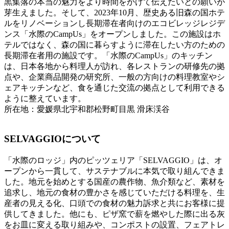
黒集落の本当の魅力をより時間をかけて伝えたいとの願いが
芽生えました。そして、2023年10月、歴史ある旧森の国ホテ
ルをリノベーションし長期滞在者向けのエコビレッジレジデ
ンス「水際のCampUs」をオープンしました。この施設はホ
テルではなく、森の国に暮らすように滞在したい方のための
長期滞在者用の施設です。「水際のCampUs」のキッチン
は、日本各地から料理人が訪れ、各レストランの研修先の拠
点や、企業商品開発の研究所、一般の方向けの料理教室やシ
ェアキッチンなど、食を通じた交流の拠点として利用できる
ように整えています。
所在地：愛媛県北宇和郡松野町目黒 滑床渓谷
SELVAGGIOについて
「水際のロッジ」内のピッツェリア「SELVAGGIO」は、オ
ープンから一貫して、サステナブルに本気で取り組んできま
した。地元を始めとする国産の農作物、魚介類など、素材を
追求し、地元の食材の豊かさを感じていただける料理を、生
産者の見える化、口頭での食材の魅力訴求と共にお客様に提
供してきました。他にも、ピザ窯で薪を燃やした際に出る灰
をお皿に変える取り組みや、コンポストの設置、フェアトレ