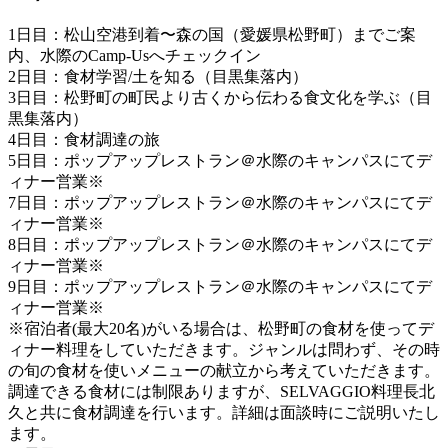
1日目：松山空港到着〜森の国（愛媛県松野町）までご案
内、水際のCamp-Usへチェックイン
2日目：食材学習/土を知る（目黒集落内）
3日目：松野町の町民より古くから伝わる食文化を学ぶ（目
黒集落内）
4日目：食材調達の旅
5日目：ポップアップレストラン＠水際のキャンパスにてデ
ィナー営業※
7日目：ポップアップレストラン＠水際のキャンパスにてデ
ィナー営業※
8日目：ポップアップレストラン＠水際のキャンパスにてデ
ィナー営業※
9日目：ポップアップレストラン＠水際のキャンパスにてデ
ィナー営業※
※宿泊者(最大20名)がいる場合は、松野町の食材を使ってデ
ィナー料理をしていただきます。ジャンルは問わず、その時
の旬の食材を使いメニューの献立から考えていただきます。
調達できる食材には制限ありますが、SELVAGGIO料理長北
久と共に食材調達を行います。詳細は面談時にご説明いたし
ます。