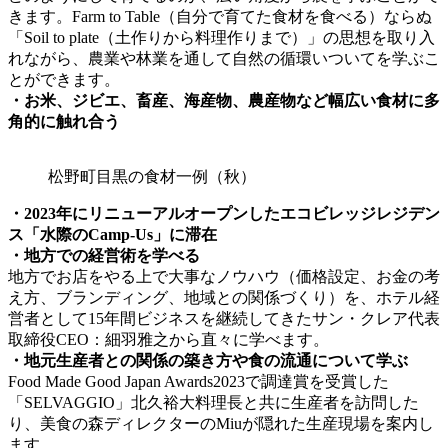
きます。Farm to Table（自分で育てた食材を食べる）ならぬ
「Soil to plate（土作りから料理作りまで）」の思想を取り入
れながら、農業や林業を通して自然の循環いついてを学ぶこ
とができます。
・お米、ジビエ、畜産、海産物、農産物など幅広い食材に多
角的に触れ合う
松野町目黒の食材一例（秋）
・2023年にリニューアルオープンしたエコビレッジレジデン
ス「水際のCamp-Us」に滞在
・地方での経営術を学べる
地方でお店をやる上で大事なノウハウ（価格設定、お金の考
え方、ブランディング、地域との関係づくり）を、ホテル経
営者として15年間ビジネスを継続してきたサン・クレア代表
取締役CEO：細羽雅之から直々に学べます。
・地元生産者との関係の築き方や食の流通について学ぶ
Food Made Good Japan Awards2023で調達賞を受賞した
「SELVAGGIO」北久裕大料理長と共に生産者を訪問した
り、美食の森ディレクターのMiuが隠れた生産現場を案内し
ます。