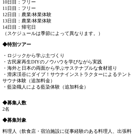
10日目：フリー
11日目：フリー
12日目：農業/林業体験
13日目：農業/林業体験
14日目：帰宅日
（スケジュールは季節によって異なります。）
◆
特別ツアー
・ロジックから学ぶ土づくり
・古民家再生DIYのノウハウを学びながら実践
・海外と日本の両面から学ぶサステナブルな食材巡り
・滑床渓谷にダイブ！サウナインストラクターによるテント
サウナ体験（追加料金）
・藍染職人による藍染体験（追加料金）
◆
募集人数
2名
◆募集対象
料理人（飲食店・宿泊施設に従事経験のある料理人、出張料