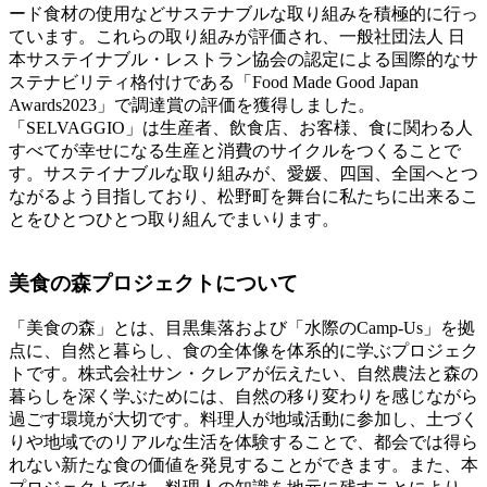
ード食材の使用などサステナブルな取り組みを積極的に行っ
ています。これらの取り組みが評価され、一般社団法人 日
本サステイナブル・レストラン協会の認定による国際的なサ
ステナビリティ格付けである「Food Made Good Japan
Awards2023」で調達賞の評価を獲得しました。
「SELVAGGIO」は生産者、飲食店、お客様、食に関わる人
すべてが幸せになる生産と消費のサイクルをつくることで
す。サステイナブルな取り組みが、愛媛、四国、全国へとつ
ながるよう目指しており、松野町を舞台に私たちに出来るこ
とをひとつひとつ取り組んでまいります。
美食の森プロジェクトについて
「美食の森」とは、目黒集落および「水際のCamp-Us」を拠
点に、自然と暮らし、食の全体像を体系的に学ぶプロジェク
トです。株式会社サン・クレアが伝えたい、自然農法と森の
暮らしを深く学ぶためには、自然の移り変わりを感じながら
過ごす環境が大切です。料理人が地域活動に参加し、土づく
りや地域でのリアルな生活を体験することで、都会では得ら
れない新たな食の価値を発見することができます。また、本