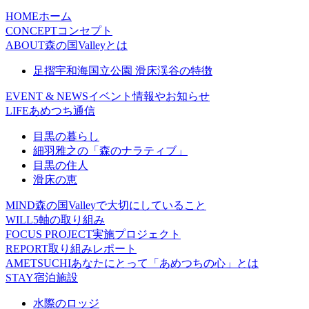
HOME
ホーム
CONCEPT
コンセプト
ABOUT
森の国Valleyとは
足摺宇和海国立公園 滑床渓谷の特徴
EVENT & NEWS
イベント情報やお知らせ
LIFE
あめつち通信
目黒の暮らし
細羽雅之の「森のナラティブ」
目黒の住人
滑床の恵
MIND
森の国Valleyで大切にしていること
WILL
5軸の取り組み
FOCUS PROJECT
実施プロジェクト
REPORT
取り組みレポート
AMETSUCHI
あなたにとって「あめつちの心」とは
STAY
宿泊施設
水際のロッジ