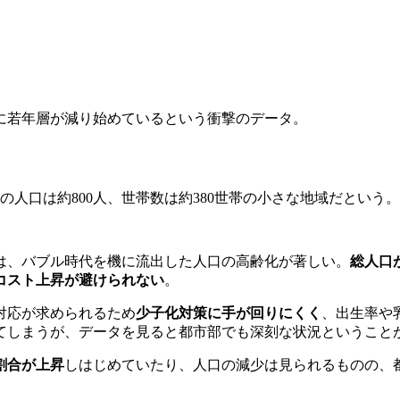
に若年層が減り始めているという衝撃のデータ。
の人口は約800人、世帯数は約380世帯の小さな地域だという。
は、バブル時代を機に流出した人口の高齢化が著しい。
総人口
コスト上昇が避けられない
。
対応が求められるため
少子化対策に手が回りにくく
、出生率や
てしまうが、データを見ると都市部でも深刻な状況ということ
割合が上昇
しはじめていたり、人口の減少は見られるものの、