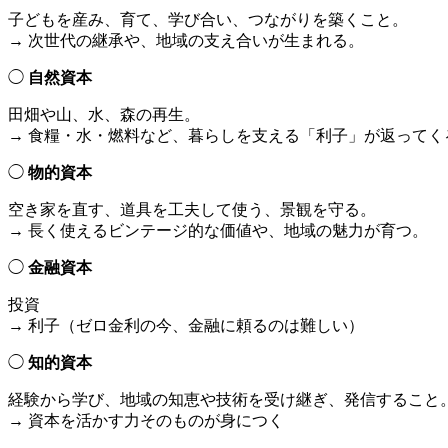
子どもを産み、育て、学び合い、つながりを築くこと。
→ 次世代の継承や、地域の支え合いが生まれる。
◯
自然資本
田畑や山、水、森の再生。
→ 食糧・水・燃料など、暮らしを支える「利子」が返ってく
◯
物的資本
空き家を直す、道具を工夫して使う、景観を守る。
→ 長く使えるビンテージ的な価値や、地域の魅力が育つ。
◯
金融資本
投資
→ 利子（ゼロ金利の今、金融に頼るのは難しい）
◯
知的資本
経験から学び、地域の知恵や技術を受け継ぎ、発信すること
→ 資本を活かす力そのものが身につく