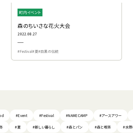
町内イベント
森のちいさな花火大会
2022.08.27
#Festival
#夏
#目黒の伝統
od
#Event
#Festival
#NAMECAMP
#アースアワー
#冬
#夏
#新しい暮らし
#森とパン
#森と喫茶
#水際