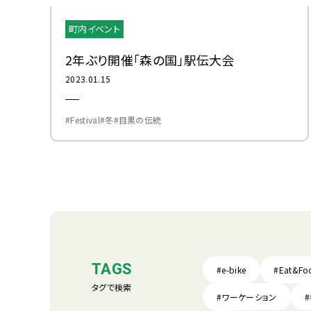
町内イベント
2年ぶり開催「森の国」駅伝大会
2023.01.15
#Festival
#冬
#目黒の伝統
TAGS
#e-bike
#Eat&Fo
タグで検索
#ワーケーション