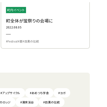
町内イベント
町全体が蛍祭りの会場に
2022.08.05
#Festival
#夏
#目黒の伝統
#アップサイクル
#あめつち学舎
#ヨガ
のロッジ
#滑床渓谷
#目黒の伝統