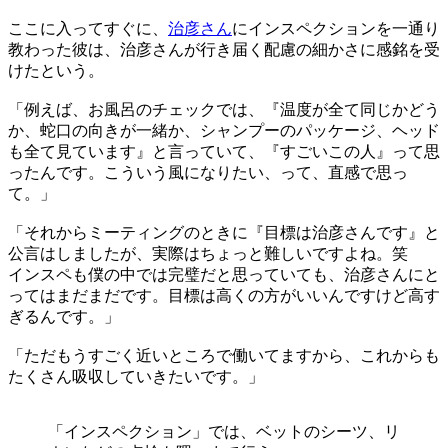
ここに入ってすぐに、
治彦さん
にインスペクションを一通り
教わった彼は、治彦さんが行き届く配慮の細かさに感銘を受
けたという。
「例えば、お風呂のチェックでは、『温度が全て同じかどう
か、蛇口の向きが一緒か、シャンプーのパッケージ、ヘッド
も全て見ています』と言っていて、『すごいこの人』って思
ったんです。こういう風になりたい、って、直感で思っ
て。」
「それからミーティングのときに『目標は治彦さんです』と
公言はしましたが、実際はちょっと難しいですよね。笑
インスペも僕の中では完璧だと思っていても、治彦さんにと
ってはまだまだです。目標は高くの方がいいんですけど高す
ぎるんです。」
「ただもうすごく近いところで働いてますから、これからも
たくさん吸収していきたいです。」
「インスペクション」では、ベットのシーツ、リ