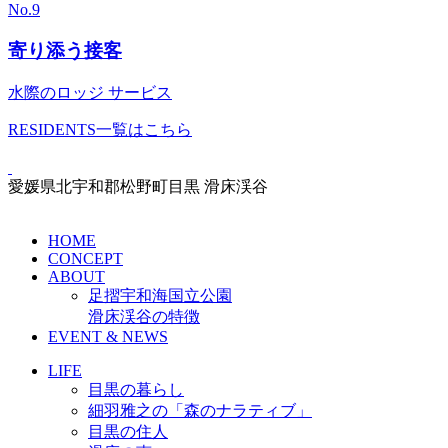
No.
9
寄り添う接客
水際のロッジ サービス
RESIDENTS一覧はこちら
愛媛県北宇和郡松野町目黒 滑床渓谷
HOME
CONCEPT
ABOUT
足摺宇和海国立公園
滑床渓谷の特徴
EVENT & NEWS
LIFE
目黒の暮らし
細羽雅之の「森のナラティブ」
目黒の住人