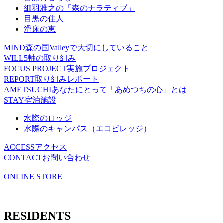
細羽雅之の「森のナラティブ」
目黒の住人
滑床の恵
MIND
森の国Valleyで大切にしていること
WILL
5軸の取り組み
FOCUS PROJECT
実施プロジェクト
REPORT
取り組みレポート
AMETSUCHI
あなたにとって「あめつちの心」とは
STAY
宿泊施設
水際のロッジ
水際のキャンパス（エコビレッジ）
ACCESS
アクセス
CONTACT
お問い合わせ
ONLINE STORE
RESIDENTS