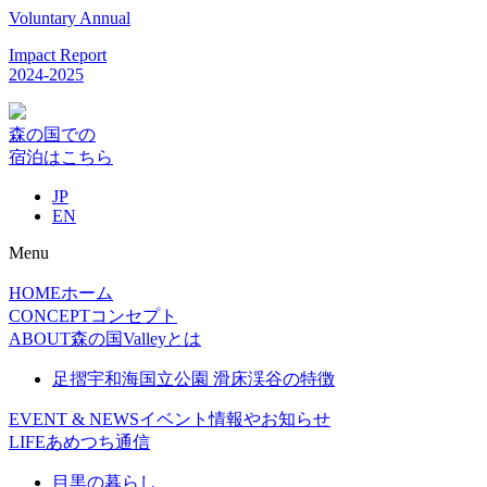
Voluntary Annual
Impact Report
2024-2025
森の国での
宿泊はこちら
JP
EN
Menu
HOME
ホーム
CONCEPT
コンセプト
ABOUT
森の国Valleyとは
足摺宇和海国立公園 滑床渓谷の特徴
EVENT & NEWS
イベント情報やお知らせ
LIFE
あめつち通信
目黒の暮らし