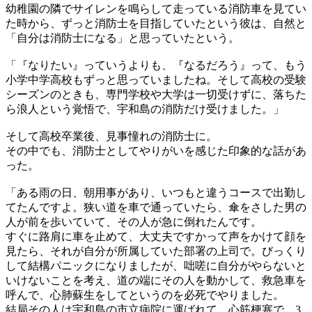
幼稚園の隣でサイレンを鳴らして走っている消防車を見てい
た時から、ずっと消防士を目指していたという彼は、自然と
「自分は消防士になる」と思っていたという。
「『なりたい』っていうよりも、『なるだろう』って、もう
小学中学高校もずっと思っていましたね。そして高校の受験
シーズンのときも、専門学校や大学は一切受けずに、落ちた
ら浪人という覚悟で、宇和島の消防だけ受けました。」
そして高校卒業後、見事憧れの消防士に。
その中でも、消防士としてやりがいを感じた印象的な話があ
った。
「ある雨の日、朝用事があり、いつもと違うコースで出勤し
てたんですよ。狭い道を車で通っていたら、傘をさした男の
人が前を歩いていて、その人が急に倒れたんです。
すぐに路肩に車を止めて、大丈夫ですかって声をかけて顔を
見たら、それが自分が所属していた部署の上司で。びっくり
して結構パニックになりましたが、咄嗟に自分がやらないと
いけないことを考え、道の端にその人を動かして、救急車を
呼んで、心肺蘇生をしてというのを必死でやりました。
結局その人は宇和島の市立病院に運ばれて、心筋梗塞で、3