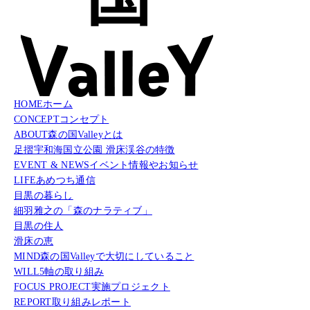
HOME
ホーム
CONCEPT
コンセプト
ABOUT
森の国Valleyとは
足摺宇和海国立公園 滑床渓谷の特徴
EVENT & NEWS
イベント情報やお知らせ
LIFE
あめつち通信
目黒の暮らし
細羽雅之の「森のナラティブ」
目黒の住人
滑床の恵
MIND
森の国Valleyで大切にしていること
WILL
5軸の取り組み
FOCUS PROJECT
実施プロジェクト
REPORT
取り組みレポート