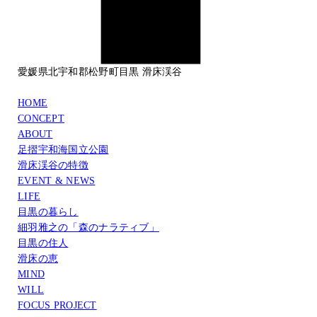
愛媛県北宇和郡松野町目黒 滑床渓谷
HOME
CONCEPT
ABOUT
足摺宇和海国立公園
滑床渓谷の特徴
EVENT & NEWS
LIFE
目黒の暮らし
細羽雅之の「森のナラティブ」
目黒の住人
滑床の恵
MIND
WILL
FOCUS PROJECT