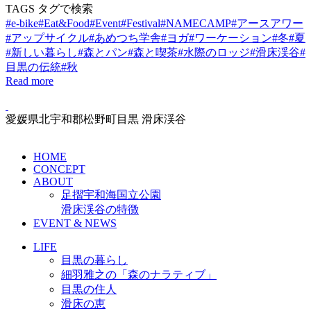
TAGS
タグで検索
#e-bike
#Eat&Food
#Event
#Festival
#NAMECAMP
#アースアワー
#アップサイクル
#あめつち学舎
#ヨガ
#ワーケーション
#冬
#夏
#新しい暮らし
#森とパン
#森と喫茶
#水際のロッジ
#滑床渓谷
#
目黒の伝統
#秋
Read more
愛媛県北宇和郡松野町目黒 滑床渓谷
HOME
CONCEPT
ABOUT
足摺宇和海国立公園
滑床渓谷の特徴
EVENT & NEWS
LIFE
目黒の暮らし
細羽雅之の「森のナラティブ」
目黒の住人
滑床の恵