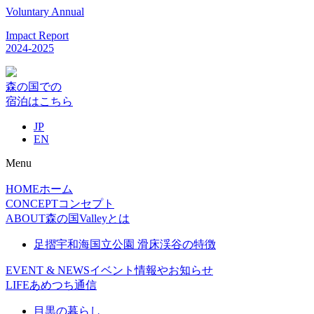
Voluntary Annual
Impact Report
2024-2025
森の国での
宿泊はこちら
JP
EN
Menu
HOME
ホーム
CONCEPT
コンセプト
ABOUT
森の国Valleyとは
足摺宇和海国立公園 滑床渓谷の特徴
EVENT & NEWS
イベント情報やお知らせ
LIFE
あめつち通信
目黒の暮らし