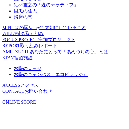
細羽雅之の「森のナラティブ」
目黒の住人
滑床の恵
MIND
森の国Valleyで大切にしていること
WILL
5軸の取り組み
FOCUS PROJECT
実施プロジェクト
REPORT
取り組みレポート
AMETSUCHI
あなたにとって「あめつちの心」とは
STAY
宿泊施設
水際のロッジ
水際のキャンパス（エコビレッジ）
ACCESS
アクセス
CONTACT
お問い合わせ
ONLINE STORE