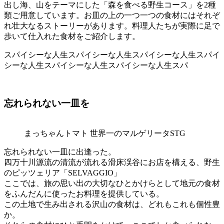
出し海、山をテーマにした「森を食べる野生コース」を2種
類ご用意しています。お皿の上の一つ一つの食材にはそれぞ
れ壮大なるストーリーがあります。料理人たちが実際に足で
歩いて仕入れた食材をご紹介します。
スパイシーな人生スパイシーな人生スパイシーな人生スパイ
シーな人生スパイシーな人生スパイシーな人生スパ
忘れられない一皿を
まっちゃんトマト 世界一のマルゲリータSTG
忘れられない一皿に出逢った。
四万十川源流の清流が流れる滑床渓谷にお店を構える、野生
のピッツェリア「SELVAGGIO」
ここでは、旅の思い出の大切なひとかけらとして地元の食材
をふんだんに使ったお料理を提供している。
この土地で生み出される沢山の食材は、どれもこれも個性豊
か。