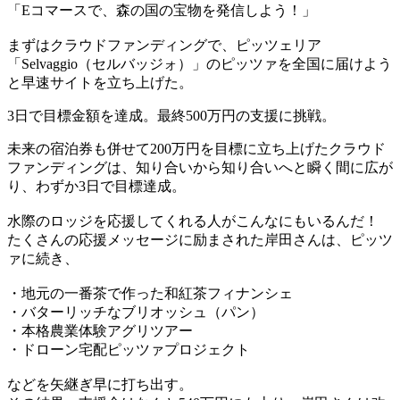
「Eコマースで、森の国の宝物を発信しよう！」
まずはクラウドファンディングで、ピッツェリア
「Selvaggio（セルバッジォ）」のピッツァを全国に届けよう
と早速サイトを立ち上げた。
3日で目標金額を達成。最終500万円の支援に挑戦。
未来の宿泊券も併せて200万円を目標に立ち上げたクラウド
ファンディングは、知り合いから知り合いへと瞬く間に広が
り、わずか3日で目標達成。
水際のロッジを応援してくれる人がこんなにもいるんだ！
たくさんの応援メッセージに励まされた岸田さんは、ピッツ
ァに続き、
・地元の一番茶で作った和紅茶フィナンシェ
・バターリッチなブリオッシュ（パン）
・本格農業体験アグリツアー
・ドローン宅配ピッツァプロジェクト
などを矢継ぎ早に打ち出す。