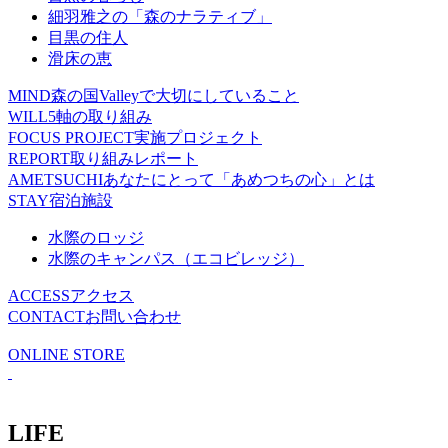
細羽雅之の「森のナラティブ」
目黒の住人
滑床の恵
MIND
森の国Valleyで大切にしていること
WILL
5軸の取り組み
FOCUS PROJECT
実施プロジェクト
REPORT
取り組みレポート
AMETSUCHI
あなたにとって「あめつちの心」とは
STAY
宿泊施設
水際のロッジ
水際のキャンパス（エコビレッジ）
ACCESS
アクセス
CONTACT
お問い合わせ
ONLINE STORE
LIFE