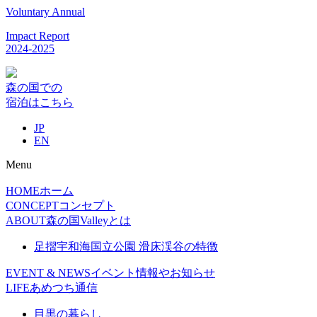
Voluntary Annual
Impact Report
2024-2025
森の国での
宿泊はこちら
JP
EN
Menu
HOME
ホーム
CONCEPT
コンセプト
ABOUT
森の国Valleyとは
足摺宇和海国立公園 滑床渓谷の特徴
EVENT & NEWS
イベント情報やお知らせ
LIFE
あめつち通信
目黒の暮らし