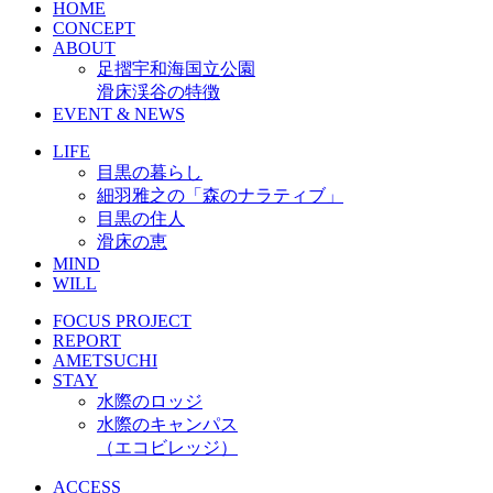
HOME
CONCEPT
ABOUT
足摺宇和海国立公園
滑床渓谷の特徴
EVENT & NEWS
LIFE
目黒の暮らし
細羽雅之の「森のナラティブ」
目黒の住人
滑床の恵
MIND
WILL
FOCUS PROJECT
REPORT
AMETSUCHI
STAY
水際のロッジ
水際のキャンパス
（エコビレッジ）
ACCESS