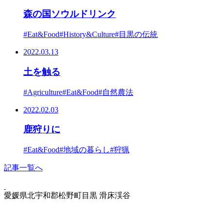
森の国ソウルドリンク
#Eat&Food
#History&Culture
#目黒の伝統
2022.03.13
土を触る
#Agriculture
#Eat&Food
#自然農法
2022.02.03
鹿狩りに
#Eat&Food
#地域の暮らし
#狩猟
記事一覧へ
愛媛県北宇和郡松野町目黒 滑床渓谷