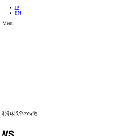
JP
EN
Menu
園 滑床渓谷の特徴
EWS