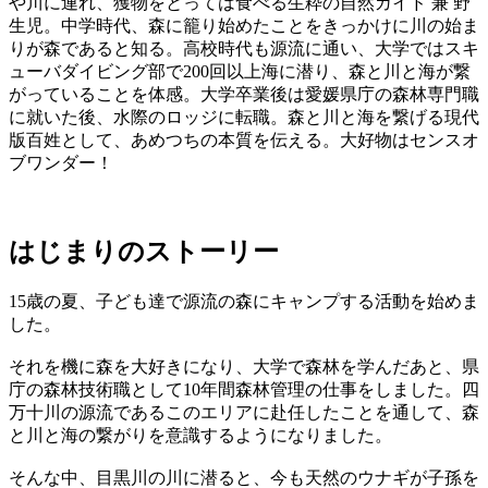
や川に連れ、獲物をとっては食べる生粋の自然ガイド 兼 野
生児。中学時代、森に籠り始めたことをきっかけに川の始ま
りが森であると知る。高校時代も源流に通い、大学ではスキ
ューバダイビング部で200回以上海に潜り、森と川と海が繋
がっていることを体感。大学卒業後は愛媛県庁の森林専門職
に就いた後、水際のロッジに転職。森と川と海を繋げる現代
版百姓として、あめつちの本質を伝える。大好物はセンスオ
ブワンダー！
はじまりのストーリー
15歳の夏、子ども達で源流の森にキャンプする活動を始めま
した。
それを機に森を大好きになり、大学で森林を学んだあと、県
庁の森林技術職として10年間森林管理の仕事をしました。四
万十川の源流であるこのエリアに赴任したことを通して、森
と川と海の繋がりを意識するようになりました。
そんな中、目黒川の川に潜ると、今も天然のウナギが子孫を