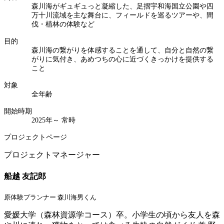
森川海がギュギュっと凝縮した、足摺宇和海国立公園や四
万十川流域を主な舞台に、フィールドを巡るツアーや、間
伐・植林の体験など
目的
森川海の繋がりを体感することを通して、自分と自然の繋
がりに気付き、あめつちの心に近づくきっかけを提供する
こと
対象
全年齢
開始時期
2025年～ 常時
プロジェクトページ
プロジェクトマネージャー
船越 友記郎
原体験プランナー 森川海男くん
愛媛大学（森林資源学コース）卒。小学生の頃から友人を森