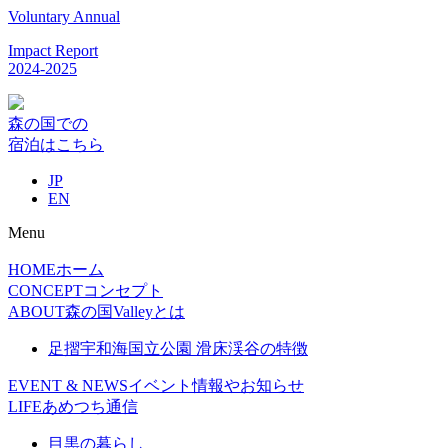
Voluntary Annual
Impact Report
2024-2025
森の国での
宿泊はこちら
JP
EN
Menu
HOME
ホーム
CONCEPT
コンセプト
ABOUT
森の国Valleyとは
足摺宇和海国立公園 滑床渓谷の特徴
EVENT & NEWS
イベント情報やお知らせ
LIFE
あめつち通信
目黒の暮らし