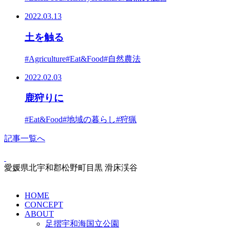
2022.03.13
土を触る
#Agriculture
#Eat&Food
#自然農法
2022.02.03
鹿狩りに
#Eat&Food
#地域の暮らし
#狩猟
記事一覧へ
愛媛県北宇和郡松野町目黒 滑床渓谷
HOME
CONCEPT
ABOUT
足摺宇和海国立公園