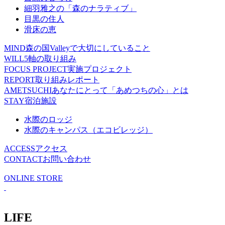
細羽雅之の「森のナラティブ」
目黒の住人
滑床の恵
MIND
森の国Valleyで大切にしていること
WILL
5軸の取り組み
FOCUS PROJECT
実施プロジェクト
REPORT
取り組みレポート
AMETSUCHI
あなたにとって「あめつちの心」とは
STAY
宿泊施設
水際のロッジ
水際のキャンパス（エコビレッジ）
ACCESS
アクセス
CONTACT
お問い合わせ
ONLINE STORE
LIFE