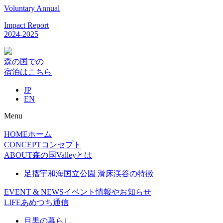
Voluntary Annual
Impact Report
2024-2025
森の国での
宿泊はこちら
JP
EN
Menu
HOME
ホーム
CONCEPT
コンセプト
ABOUT
森の国Valleyとは
足摺宇和海国立公園 滑床渓谷の特徴
EVENT & NEWS
イベント情報やお知らせ
LIFE
あめつち通信
目黒の暮らし