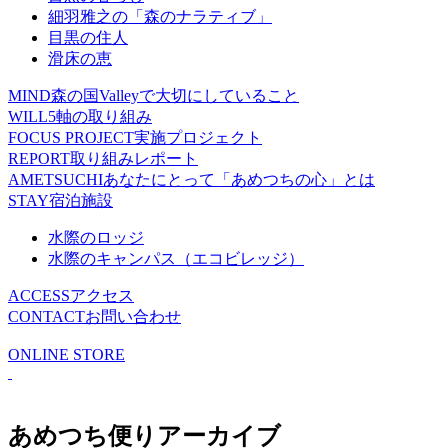
細羽雅之の「森のナラティブ」
目黒の住人
滑床の恵
MIND
森の国Valleyで大切にしていること
WILL
5軸の取り組み
FOCUS PROJECT
実施プロジェクト
REPORT
取り組みレポート
AMETSUCHI
あなたにとって「あめつちの心」とは
STAY
宿泊施設
水際のロッジ
水際のキャンパス（エコビレッジ）
ACCESS
アクセス
CONTACT
お問い合わせ
ONLINE STORE
あめつち便りアーカイブ