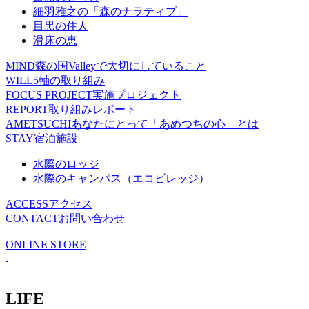
細羽雅之の「森のナラティブ」
目黒の住人
滑床の恵
MIND
森の国Valleyで大切にしていること
WILL
5軸の取り組み
FOCUS PROJECT
実施プロジェクト
REPORT
取り組みレポート
AMETSUCHI
あなたにとって「あめつちの心」とは
STAY
宿泊施設
水際のロッジ
水際のキャンパス（エコビレッジ）
ACCESS
アクセス
CONTACT
お問い合わせ
ONLINE STORE
LIFE