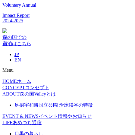
Voluntary Annual
Impact Report
2024-2025
森の国での
宿泊はこちら
JP
EN
Menu
HOME
ホーム
CONCEPT
コンセプト
ABOUT
森の国Valleyとは
足摺宇和海国立公園 滑床渓谷の特徴
EVENT & NEWS
イベント情報やお知らせ
LIFE
あめつち通信
目黒の暮らし