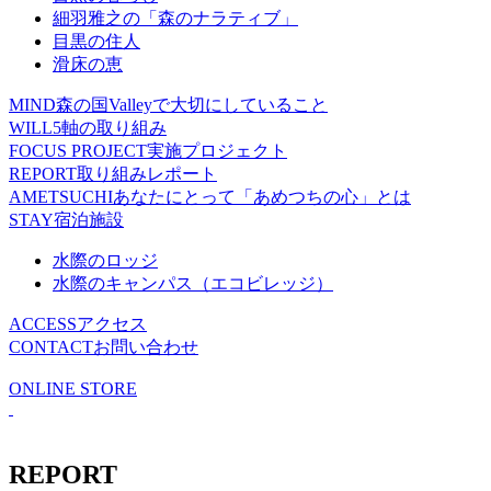
細羽雅之の「森のナラティブ」
目黒の住人
滑床の恵
MIND
森の国Valleyで大切にしていること
WILL
5軸の取り組み
FOCUS PROJECT
実施プロジェクト
REPORT
取り組みレポート
AMETSUCHI
あなたにとって「あめつちの心」とは
STAY
宿泊施設
水際のロッジ
水際のキャンパス（エコビレッジ）
ACCESS
アクセス
CONTACT
お問い合わせ
ONLINE STORE
REPORT