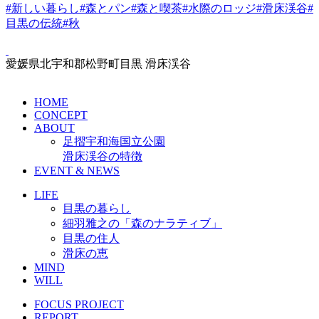
#新しい暮らし
#森とパン
#森と喫茶
#水際のロッジ
#滑床渓谷
#
目黒の伝統
#秋
愛媛県北宇和郡松野町目黒 滑床渓谷
HOME
CONCEPT
ABOUT
足摺宇和海国立公園
滑床渓谷の特徴
EVENT & NEWS
LIFE
目黒の暮らし
細羽雅之の「森のナラティブ」
目黒の住人
滑床の恵
MIND
WILL
FOCUS PROJECT
REPORT