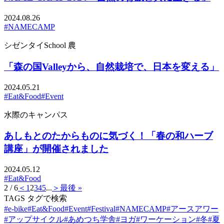
2024.08.26
#NAMECAMP
シゼンタイSchool
農
「森の国Valleyから、自然栽培で、日本を変える」
2024.05.21
#Eat&Food
#Event
水際のキャンパス
あしもとのたからものに気づく！「春の和ハーブ
講座」が開催されました
2024.05.12
#Eat&Food
2 / 6
＜
1
2
3
4
5
...
＞
最後 »
TAGS
タグで検索
#e-bike
#Eat&Food
#Event
#Festival
#NAMECAMP
#アースアワー
#アップサイクル
#あめつち学舎
#ヨガ
#ワーケーション
#冬
#夏